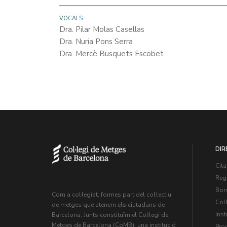
VOCALS
Dra. Pilar Molas Casellas
Dra. Nuria Pons Serra
Dra. Mercè Busquets Escobet
DIR
Cita
Regi
Bors
Com a col·legiat, formes part del col·lectiu
Col·
de metges que atenem els ciutadans de
Inst
Barcelona. Junts constituïm el Col·legi de
Metges de Barcelona (CoMB), una institució
Pro