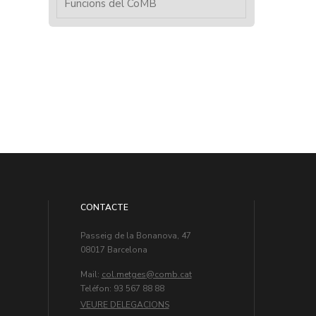
Funcions del CoMB
CONTACTE
Passeig de la Bonanova, 47
08017 Barcelona
Mail:
col.metges
Teléfon: 93 567 88 88
VEURE DELEGACIONS