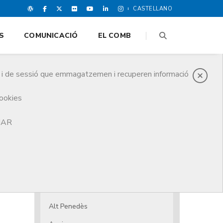
CASTELLANO
S
COMUNICACIÓ
EL COMB
es i de sessió que emmagatzemen i recuperen informació
cookies
TJAR
El CoMB
Junta de Govern
Juntes Comarcals
Juntes comarcals
Alt Penedès