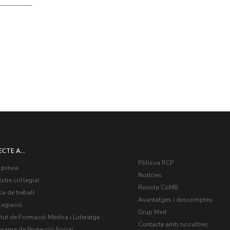
ECTE A...
Pòlissa RCP
 prèvia
Notícies
stre col·legial
Revista CoMB
a de treball
Avantatges i descomptes
legiació
Grup Med
itut de Formació Mèdica i Lideratge
Contacte amb nosaltres
grama de Protecció Social