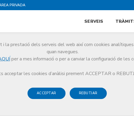
ÀREA PRIVADA
SERVEIS
TRÀMIT
i la prestació dels serveis del web així com cookies analítiqu
quan navegues.
AQUÍ
per a mes informació o per a canviar la configuració de les 
rguedà
s acceptar les cookies d’anàlisi prement ACCEPTAR o REBU
ACCEPTAR
REBUTJAR