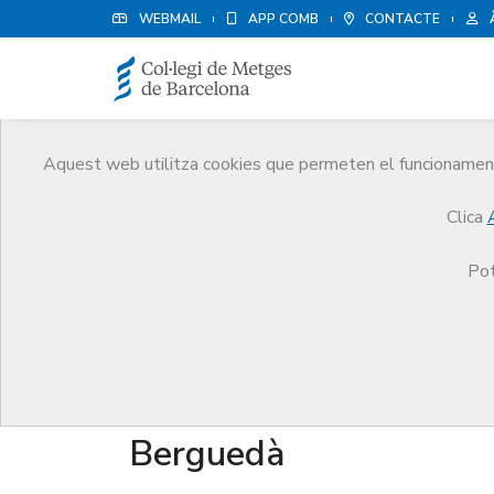
WEBMAIL
APP COMB
CONTACTE
Aquest web utilitza cookies que permeten el funcionament 
Qui som
Clica
El CoMB
Qui som
Juntes Comarcals
Be
Pot
Juntes Comarcals
Berguedà