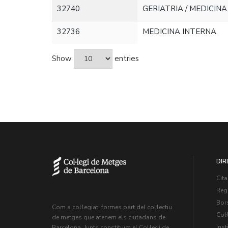
32740
GERIATRIA / MEDICIN
32736
MEDICINA INTERNA
Show
entries
DIR
Cita
Regi
Bors
Com a col·legiat, formes part del col·lectiu
Col·
de metges que atenem els ciutadans de
Inst
Barcelona. Junts constituïm el Col·legi de