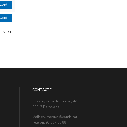
MACIÓ
MACIÓ
NEXT
CONTACTE
Passeig de la Bonanova, 47
08017 Barcelona
Mail:
col.metges
Teléfon: 93 567 88 88