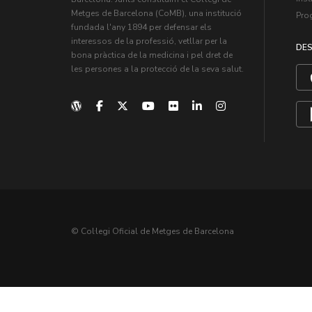
Metges de Barcelona (CoMB), una institució
Pro
fundada l'any 1894 per defensar els
interessos de la professió, vetllar per la
DES
bona pràctica de la medicina i pel dret de
les persones a la protecció de la seva salut.
© Col·legi Oficial de Metges de Barcelona