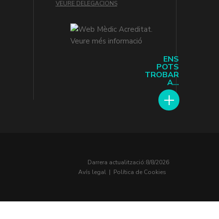
VEURE DELEGACIONS
ENS
POTS
TROBAR
A...
Darrera actualització:
8/8/2026
Avís legal
|
Política de Cookies