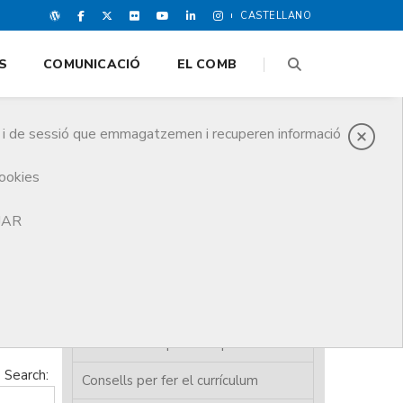
CASTELLANO
S
COMUNICACIÓ
EL COMB
es i de sessió que emmagatzemen i recuperen informació
cookies
TJAR
Presentació
Ofertes de treball
Borsa treball per a Metges
Borsa treball per a Empreses
Search:
Consells per fer el currículum