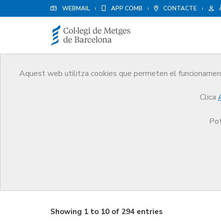
WEBMAIL
APP COMB
CONTACTE
Aquest web utilitza cookies que permeten el funcionament 
Borsa de treball
Clica
Serveis
Borsa de treball
Ofertes
Pot
Ofertes
Showing 1 to 10 of 294 entries