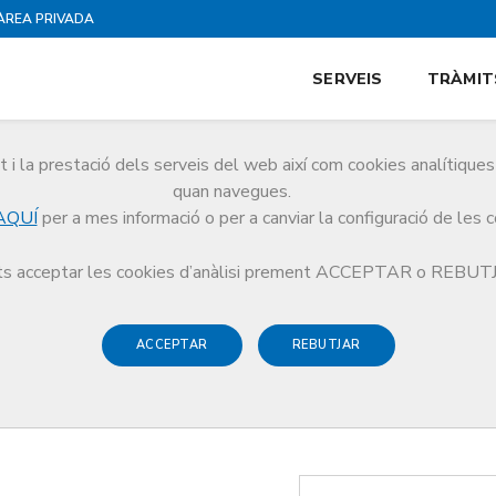
ÀREA PRIVADA
SERVEIS
TRÀMIT
i la prestació dels serveis del web així com cookies analítiqu
quan navegues.
AQUÍ
per a mes informació o per a canviar la configuració de les 
s acceptar les cookies d’anàlisi prement ACCEPTAR o REBU
ACCEPTAR
REBUTJAR