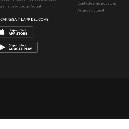
Contacte amb nosaltres
grama de Protecció Social
Agenda Cultural
CARREGA’T L’APP DEL COMB