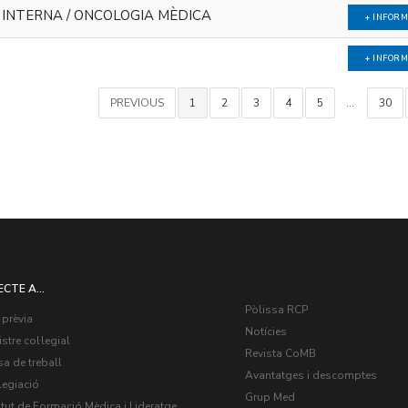
A INTERNA / ONCOLOGIA MÈDICA
+ INFOR
+ INFOR
PREVIOUS
1
2
3
4
5
…
30
ECTE A...
Pòlissa RCP
 prèvia
Notícies
stre col·legial
Revista CoMB
a de treball
Avantatges i descomptes
legiació
Grup Med
itut de Formació Mèdica i Lideratge