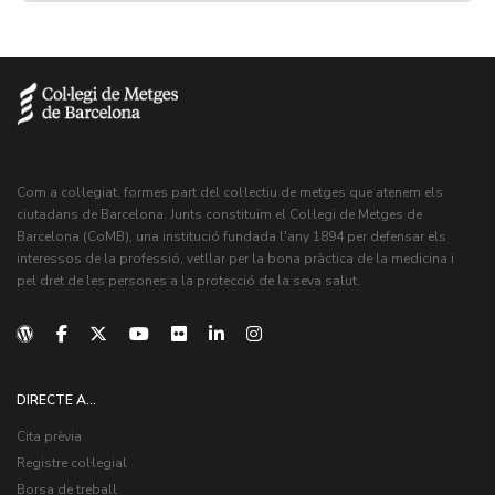
Com a col·legiat, formes part del col·lectiu de metges que atenem els
ciutadans de Barcelona. Junts constituïm el Col·legi de Metges de
Barcelona (CoMB), una institució fundada l'any 1894 per defensar els
interessos de la professió, vetllar per la bona pràctica de la medicina i
pel dret de les persones a la protecció de la seva salut.
DIRECTE A...
Cita prèvia
Registre col·legial
Borsa de treball