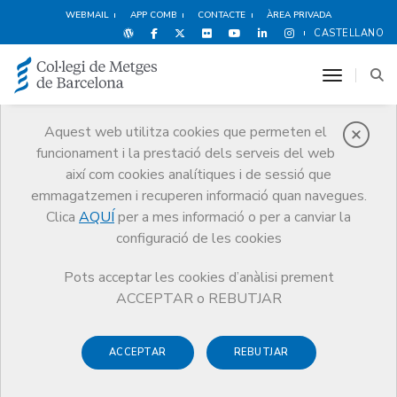
WEBMAIL
APP COMB
CONTACTE
ÀREA PRIVADA
CASTELLANO
toggle n
Aquest web utilitza cookies que permeten el
funcionament i la prestació dels serveis del web
Lloguer d'espais
així com cookies analítiques i de sessió que
Serveis
Lloguer d'espais
L'Edifici
emmagatzemen i recuperen informació quan navegues.
Clica
AQUÍ
per a mes informació o per a canviar la
configuració de les cookies
Pots acceptar les cookies d’anàlisi prement
L'Edifici
ACCEPTAR o REBUTJAR
L'Edifici del Col·legi de Metges de Barcelona és obra dels
ACCEPTAR
REBUTJAR
arquitectes Robert Terrades Via i Jordi Adroer Iglesias qui
l’any 1965 van plantejar la construcció de la nova seu al