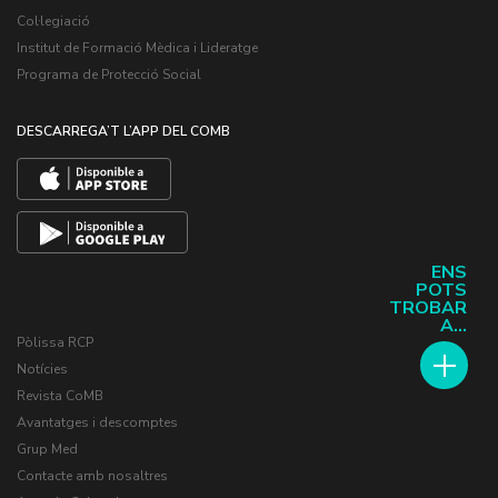
Col·legiació
Institut de Formació Mèdica i Lideratge
Programa de Protecció Social
DESCARREGA’T L’APP DEL COMB
ENS
POTS
TROBAR
A...
Pòlissa RCP
Notícies
Revista CoMB
Avantatges i descomptes
Grup Med
Contacte amb nosaltres