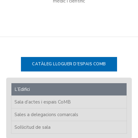
mèdic i científic
CATÀLEG LLOGUER D’ESPAIS COMB
L’Edifici
Sala d’actes i espais CoMB
Sales a delegacions comarcals
Sol·licitud de sala