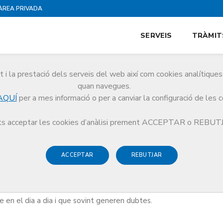
ÀREA PRIVADA
SERVEIS
TRÀMIT
i la prestació dels serveis del web així com cookies analítiqu
ntologia
quan navegues.
AQUÍ
per a mes informació o per a canviar la configuració de les 
s acceptar les cookies d’anàlisi prement ACCEPTAR o REBU
ACCEPTAR
REBUTJAR
rats pels membres de la Comissió de Deontologia del CoMB i cada
 del Codi que hi tenen relació. El resultat són unes fitxes molt prà
e en el dia a dia i que sovint generen dubtes.