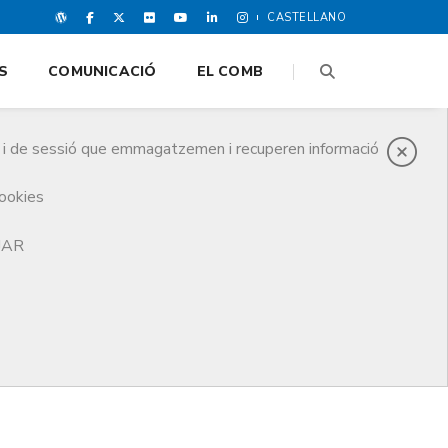
CASTELLANO
S
COMUNICACIÓ
EL COMB
es i de sessió que emmagatzemen i recuperen informació
cookies
TJAR
scun d’ells fa referència a un tema concret de la
ctiques per tal d’ajudar els professionals a fer