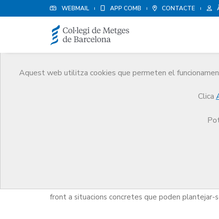
WEBMAIL
APP COMB
CONTACTE
Aquest web utilitza cookies que permeten el funcionament 
Apunts del Codi de Deo
Clica
CoMB
Apunts del Codi de Deontologia
Pot
Els
Apunts del Codi de Deontologia
estan elabo
pràctica professional que es vincula amb les normes
front a situacions concretes que poden plantejar-s