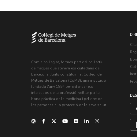
DIR
Cita
Regi
Bors
Com a col·legiat, formes part del col·lectiu
Col·
de metges que atenem els ciutadans de
Inst
Barcelona. Junts constituïm el Col·legi de
Metges de Barcelona (CoMB), una institució
Pro
fundada l'any 1894 per defensar els
interessos de la professió, vetllar per la
DES
bona pràctica de la medicina i pel dret de
les persones a la protecció de la seva salut.