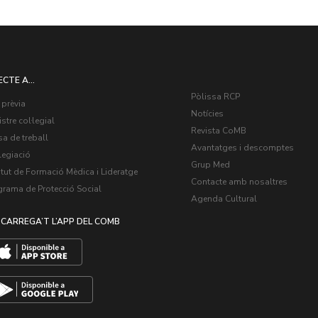
ECTE A...
Pòlissa RCP
 prèvia
Notícies
stre col·legial
Revista CoMB
a de treball
Avantatges i descomptes
legiació
Grup Med
itut de Formació Mèdica i Lideratge
Contacte amb nosaltres
grama de Protecció Social
Agenda Cultural
CARREGA’T L’APP DEL COMB