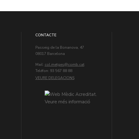
CONTACTE
Passeig de la Bonanova, 47
08017 Barcelona
Mail:
col.metges
Teléfon: 93 567 88 88
VEURE DELEGACIONS