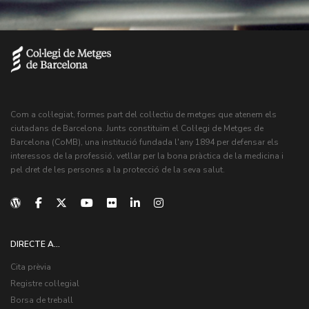
Com a col·legiat, formes part del col·lectiu de metges que atenem els
ciutadans de Barcelona. Junts constituïm el Col·legi de Metges de
Barcelona (CoMB), una institució fundada l'any 1894 per defensar els
interessos de la professió, vetllar per la bona pràctica de la medicina i
pel dret de les persones a la protecció de la seva salut.
DIRECTE A...
Cita prèvia
Registre col·legial
Borsa de treball