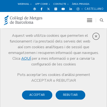
WEBMAIL
APP COMB
CONTACTE
ÀREA PRIVADA
CASTELLANO
toggle n
Registre col·legial
Aquest web utilitza cookies que permeten el
funcionament i la prestació dels serveis del web
Directori de metges i de societats
professionals col·legiades al CoMB
així com cookies analítiques i de sessió que
emmagatzemen i recuperen informació quan navegues.
Clica
AQUÍ
per a mes informació o per a canviar la
configuració de les cookies
Pots acceptar les cookies d’anàlisi prement
ACCEPTAR o REBUTJAR
ACCEPTAR
REBUTJAR
Registre de metges col·legiats