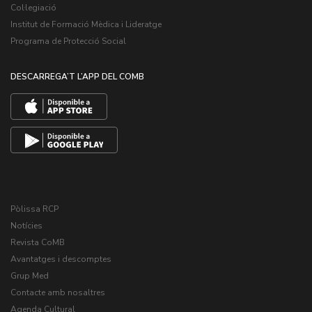
Col·legiació
Institut de Formació Mèdica i Lideratge
Programa de Protecció Social
DESCARREGA’T L’APP DEL COMB
Pòlissa RCP
Notícies
Revista CoMB
Avantatges i descomptes
Grup Med
Contacte amb nosaltres
Agenda Cultural