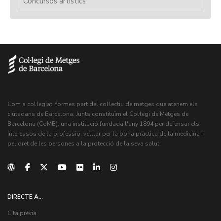
Concursos artístics
Com a col·legiat, formes part del col·lectiu de metges que atenem els
ciutadans de Barcelona. Junts constituïm el Col·legi de Metges de
Barcelona (CoMB), una institució fundada l'any 1894 per defensar els
interessos de la professió, vetllar per la bona pràctica de la medicina i
pel dret de les persones a la protecció de la seva salut.
DIRECTE A...
Cita prèvia