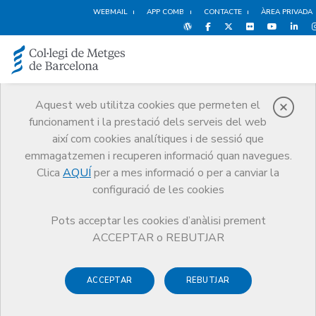
WEBMAIL
APP COMB
CONTACTE
ÀREA PRIVADA
Aquest web utilitza cookies que permeten el
funcionament i la prestació dels serveis del web
Cultura i oci
així com cookies analítiques i de sessió que
Serveis
Altres serveis
Cultura i oci
Agenda Cultural
emmagatzemen i recuperen informació quan navegues.
Clica
AQUÍ
per a mes informació o per a canviar la
configuració de les cookies
Pots acceptar les cookies d’anàlisi prement
Agenda Cultural
ACCEPTAR o REBUTJAR
Cinema, art, teatre, documentals, conferències sobre altres
ACCEPTAR
REBUTJAR
cultures... La vida cultural del Col·legi explora tots els àmbits
possibles.