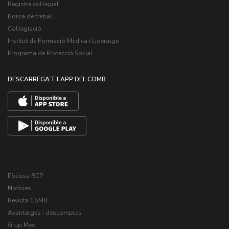
Registre col·legial
Borsa de treball
Col·legiació
Institut de Formació Mèdica i Lideratge
Programa de Protecció Social
DESCARREGA’T L’APP DEL COMB
Pòlissa RCP
Notícies
Revista CoMB
Avantatges i descomptes
Grup Med