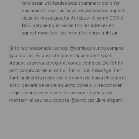
tard seran utilitzades pels spammers per a fer
enviaments massius. Si vol enviar o rebre aquest
tipus de missatges, ha d’utilitzar el camp CCO o
BCC perquè no es visualitzin les adreces en
aquest missatge i així ningú les pugui utilitzar.
Si té redireccionada l’adreça @comb.es al nou compte
@comb.cat, és possible que estigui rebent spam.
Aquest spam va adreçat al correu comb.es. De fet ho
pot comprovar en el camp “Per a:” del missatge. Per
tant, si desfà la redirecció o donem de baixa el compte
antic, deixarà de rebre aquests correus. Li recomanen
seguir aquestes mesures de prevenció per tal de
mantenir el seu nou compte @comb.cat lliure d’spam.