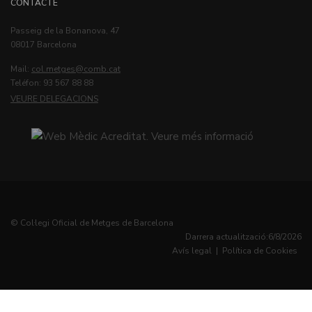
CONTACTE
Passeig de la Bonanova, 47
08017 Barcelona
Mail:
col.metges
Teléfon: 93 567 88 88
VEURE DELEGACIONS
© Col·legi Oficial de Metges de Barcelona
Darrera actualització:
6/8/2026
Avís legal
|
Política de Cookies