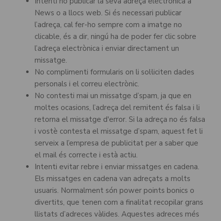
Intenti no publicar la seva adreça electrònica a
News o a llocs web. Si és necessari publicar
l’adreça, cal fer-ho sempre com a imatge no
clicable, és a dir, ningú ha de poder fer clic sobre
l’adreça electrònica i enviar directament un
missatge.
No complimenti formularis on li sol·liciten dades
personals i el correu electrònic.
No contesti mai un missatge d’spam, ja que en
moltes ocasions, l’adreça del remitent és falsa i li
retorna el missatge d'error. Si la adreça no és falsa
i vostè contesta el missatge d’spam, aquest fet li
serveix a l’empresa de publicitat per a saber que
el mail és correcte i està actiu.
Intenti evitar rebre i enviar missatges en cadena.
Els missatges en cadena van adreçats a molts
usuaris. Normalment són power points bonics o
divertits, que tenen com a finalitat recopilar grans
llistats d’adreces vàlides. Aquestes adreces més