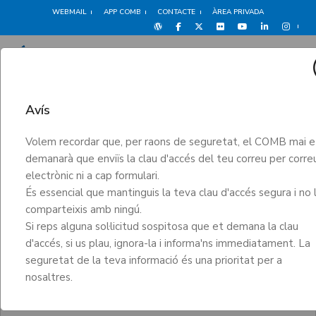
WEBMAIL
APP COMB
CONTACTE
ÀREA PRIVADA
toggle n
Aquest web utilitza cookies que permeten el
Avís
funcionament i la prestació dels serveis del web
Webmail
així com cookies analítiques i de sessió que
Volem recordar que, per raons de seguretat, el COMB mai e
Inici
Webmail
emmagatzemen i recuperen informació quan navegues.
demanarà que enviïs la clau d'accés del teu correu per corre
Clica
AQUÍ
per a mes informació o per a canviar la
electrònic ni a cap formulari.
configuració de les cookies
És essencial que mantinguis la teva clau d'accés segura i no 
comparteixis amb ningú.
Pots acceptar les cookies d’anàlisi prement
Si reps alguna sol·licitud sospitosa que et demana la clau
ACCEPTAR o REBUTJAR
d'accés, si us plau, ignora-la i informa'ns immediatament. La
Accés al webmail
seguretat de la teva informació és una prioritat per a
nosaltres.
ACCEPTAR
REBUTJAR
@comb.cat