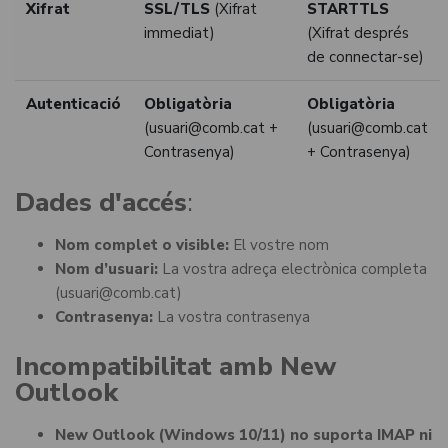
Xifrat
SSL/TLS
(Xifrat
STARTTLS
immediat)
(Xifrat després
de connectar-se)
Autenticació
Obligatòria
Obligatòria
(usuari@comb.cat +
(usuari@comb.cat
Contrasenya)
+ Contrasenya)
Dades d'accés
:
Nom complet o visible:
El vostre nom
Nom d’usuari:
La vostra adreça electrònica completa
(usuari@comb.cat)
Contrasenya:
La vostra contrasenya
Incompatibilitat amb New
Outlook
New Outlook (Windows 10/11) no suporta IMAP ni