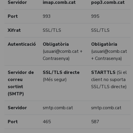
Servidor
imap.comb.cat
pop3.comb.cat
Port
993
995
Xifrat
SSL/TLS
SSL/TLS
Autenticació
Obligatòria
Obligatòria
(usuari@comb.cat +
(usuari@comb.cat
Contrasenya)
+ Contrasenya)
Servidor de
SSL/TLS directe
STARTTLS
(Si el
correu
(Més segur)
client no suporta
sortint
SSL/TLS directe)
(SMTP)
Servidor
smtp.comb.cat
smtp.comb.cat
Port
465
587