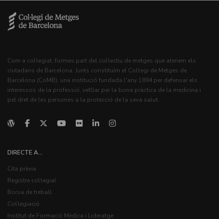
Com a col·legiat, formes part del col·lectiu de metges que atenem els
ciutadans de Barcelona. Junts constituïm el Col·legi de Metges de
Barcelona (CoMB), una institució fundada l'any 1894 per defensar els
interessos de la professió, vetllar per la bona pràctica de la medicina i
pel dret de les persones a la protecció de la seva salut.
DIRECTE A...
Cita prèvia
Registre col·legial
Borsa de treball
Col·legiació
Institut de Formació Mèdica i Lideratge