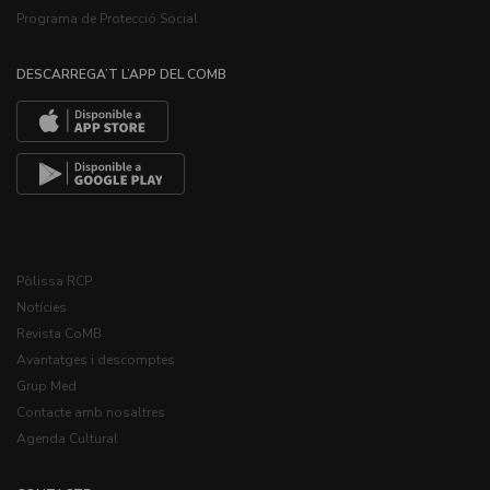
Programa de Protecció Social
DESCARREGA’T L’APP DEL COMB
Pòlissa RCP
Notícies
Revista CoMB
Avantatges i descomptes
Grup Med
Contacte amb nosaltres
Agenda Cultural