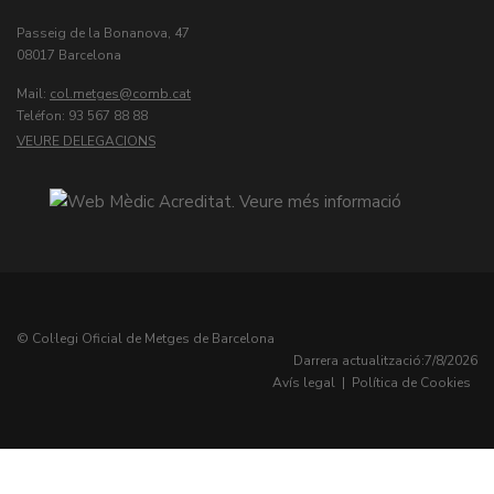
Passeig de la Bonanova, 47
08017 Barcelona
Mail:
col.metges
Teléfon: 93 567 88 88
VEURE DELEGACIONS
© Col·legi Oficial de Metges de Barcelona
Darrera actualització:
7/8/2026
Avís legal
|
Política de Cookies