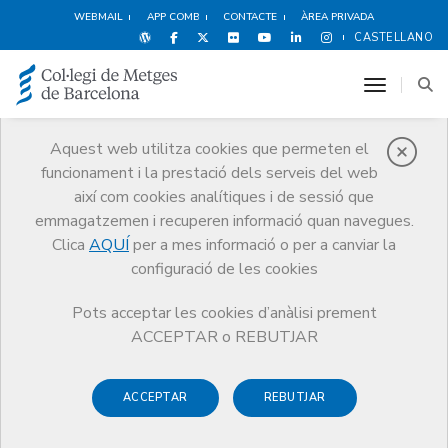
WEBMAIL
APP COMB
CONTACTE
ÀREA PRIVADA
CASTELLANO
toggle n
Aquest web utilitza cookies que permeten el
funcionament i la prestació dels serveis del web
FlaixCoMB
així com cookies analítiques i de sessió que
Comunicació
FLAiXCoMB
emmagatzemen i recuperen informació quan navegues.
Clica
AQUÍ
per a mes informació o per a canviar la
configuració de les cookies
Pots acceptar les cookies d’anàlisi prement
ACCEPTAR o REBUTJAR
ACCEPTAR
REBUTJAR