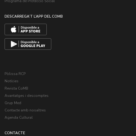
Programa de Protecció Social
DESCARREGA’T L’APP DEL COMB
Pòlissa RCP
Notícies
Revista CoMB
Avantatges i descomptes
Grup Med
Contacte amb nosaltres
Agenda Cultural
CONTACTE