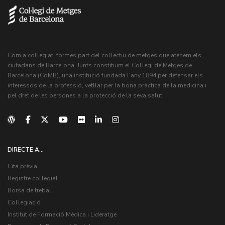
Com a col·legiat, formes part del col·lectiu de metges que atenem els
ciutadans de Barcelona. Junts constituïm el Col·legi de Metges de
Barcelona (CoMB), una institució fundada l'any 1894 per defensar els
interessos de la professió, vetllar per la bona pràctica de la medicina i
pel dret de les persones a la protecció de la seva salut.
DIRECTE A...
Cita prèvia
Registre col·legial
Borsa de treball
Col·legiació
Institut de Formació Mèdica i Lideratge