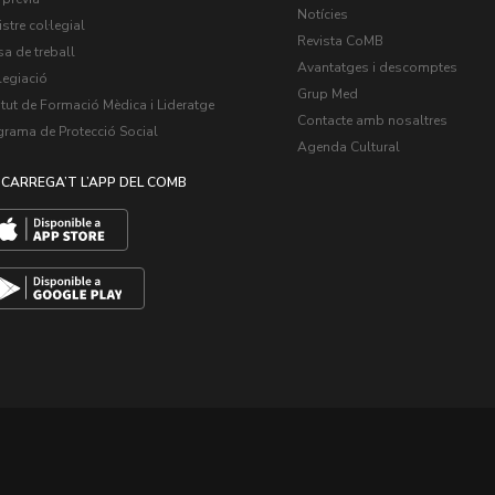
Notícies
stre col·legial
Revista CoMB
a de treball
Avantatges i descomptes
legiació
Grup Med
itut de Formació Mèdica i Lideratge
Contacte amb nosaltres
grama de Protecció Social
Agenda Cultural
CARREGA’T L’APP DEL COMB