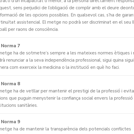
tracti d’un incapacitat o menor, a la persona directament respons
quest, sens perjudici de l’obligació de complir amb el deure deont
nformació de les opcions possibles. En qualsevol cas, s’ha de garant
tinuïtat assistencial. El metge no podrà ser discriminat en el seu 
ball per raons de consciència.
Norma 7
metge ha de sotmetre’s sempre a les mateixes normes ètiques i 
rà renunciar a la seva independència professional, sigui quina sigui
era com exerceix la medicina o la institució en què ho faci.
Norma 8
metge ha de vetllar per mantenir el prestigi de la professió i evita
ions que puguin menystenir la confiança social envers la professió 
titucions sanitàries.
Norma 9
metge ha de mantenir la transparència dels potencials conflictes