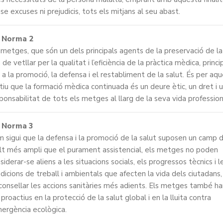
se excuses ni prejudicis, tots els mitjans al seu abast.
Norma 2
 metges, que són un dels principals agents de la preservació de la
 de vetllar per la qualitat i l’eficiència de la pràctica mèdica, princi
 a la promoció, la defensa i el restabliment de la salut. És per aq
iu que la formació mèdica continuada és un deure ètic, un dret i 
ponsabilitat de tots els metges al llarg de la seva vida profession
Norma 3
 sigui que la defensa i la promoció de la salut suposen un camp d
t més ampli que el purament assistencial, els metges no poden
siderar-se aliens a les situacions socials, els progressos tècnics i l
dicions de treball i ambientals que afecten la vida dels ciutadans,
consellar les accions sanitàries més adients. Els metges també h
 proactius en la protecció de la salut global i en la lluita contra
mergència ecològica.