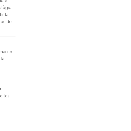
able
ològic
ir la
lloc de
mai no
 la
r
o les