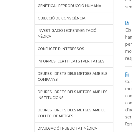
GENÈTICA I REPRODUCCIÓ HUMANA
sen
OBJECCIÓ DE CONSCIÈNCIA
Els
INVESTIGACIÓ I EXPERIMENTACIÓ
MÈDICA
han
per
CONFLICTE D'INTERESSOS
mot
res
INFORMES, CERTIFICATS I PERITATGES
DEURES I DRETS DELS METGES AMB ELS
COMPANYS
Com
mol
DEURES I DRETS DELS METGES AMB LES
con
INSTITUCIONS
con
d’a
DEURES I DRETS DELS METGES AMB EL
COL·LEGI DE METGES
ser
l’e
DIVULGACIÓ I PUBLICITAT MÈDICA