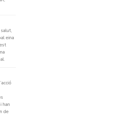
 salut,
pal eina
uest
una
al.
’acció
es
 i han
an de