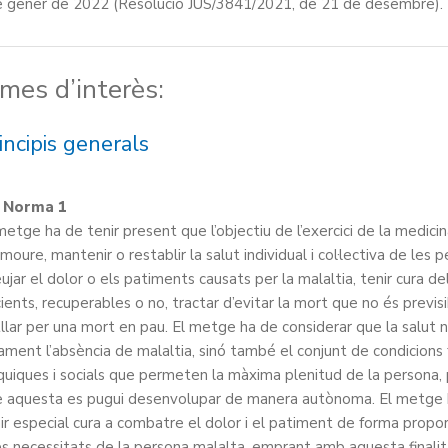
 de gener de 2022 (Resolució JUS/3841/2021, de 21 de desembre).
mes d’interès:
incipis generals
Norma 1
metge ha de tenir present que l’objectiu de l’exercici de la medici
moure, mantenir o restablir la salut individual i col·lectiva de les 
eujar el dolor o els patiments causats per la malaltia, tenir cura de
ients, recuperables o no, tractar d’evitar la mort que no és previsi
llar per una mort en pau. El metge ha de considerar que la salut 
ament l’absència de malaltia, sinó també el conjunt de condicions f
quiques i socials que permeten la màxima plenitud de la persona, 
 aquesta es pugui desenvolupar de manera autònoma. El metge
ir especial cura a combatre el dolor i el patiment de forma propo
es necessitats de la persona malalta, emprant amb aquesta finalit