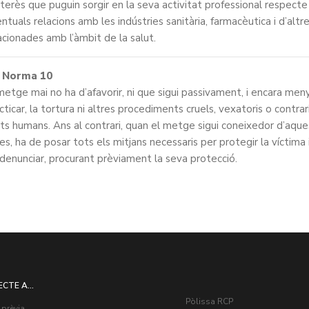
nterès que puguin sorgir en la seva activitat professional respecte
ntuals relacions amb les indústries sanitària, farmacèutica i d’altr
acionades amb l’àmbit de la salut.
Norma 10
metge mai no ha d’afavorir, ni que sigui passivament, i encara men
cticar, la tortura ni altres procediments cruels, vexatoris o contrar
ts humans. Ans al contrari, quan el metge sigui coneixedor d’aque
es, ha de posar tots els mitjans necessaris per protegir la víctima 
denunciar, procurant prèviament la seva protecció.
ECTE A...
Pòlissa RCP
 prèvia