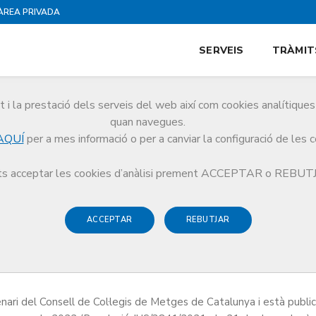
ÀREA PRIVADA
SERVEIS
TRÀMIT
i la prestació dels serveis del web així com cookies analítiqu
quan navegues.
AQUÍ
per a mes informació o per a canviar la configuració de les 
s acceptar les cookies d’anàlisi prement ACCEPTAR o REBU
ACCEPTAR
REBUTJAR
Metges de Catalunya inclou el conjunt de normes i principis ètics 
professional i la praxi mèdica.
ari del Consell de Col·legis de Metges de Catalunya i està public