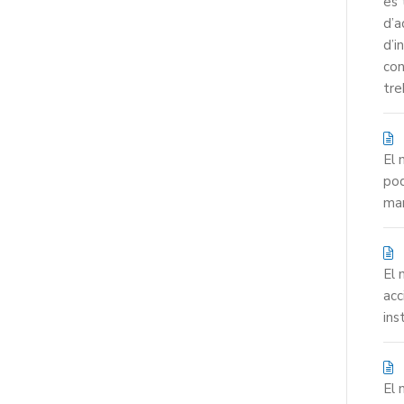
es 
d’a
d’i
con
tre
El 
pod
man
El 
acc
ins
El 