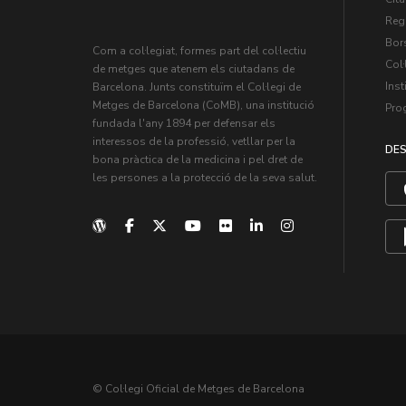
Regi
Bors
Com a col·legiat, formes part del col·lectiu
Col·
de metges que atenem els ciutadans de
Inst
Barcelona. Junts constituïm el Col·legi de
Metges de Barcelona (CoMB), una institució
Pro
fundada l'any 1894 per defensar els
interessos de la professió, vetllar per la
DES
bona pràctica de la medicina i pel dret de
les persones a la protecció de la seva salut.
© Col·legi Oficial de Metges de Barcelona