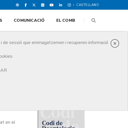
CASTELLANO
S
COMUNICACIÓ
EL COMB
es i de sessió que emmagatzemen i recuperen informació
cookies
TJAR
i
at en el