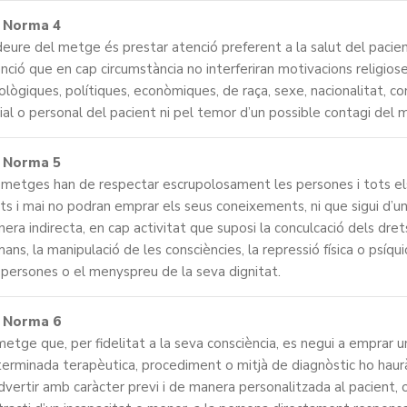
Norma 4
deure del metge és prestar atenció preferent a la salut del pacien
nció que en cap circumstància no interferiran motivacions religiose
ològiques, polítiques, econòmiques, de raça, sexe, nacionalitat, co
ial o personal del pacient ni pel temor d’un possible contagi del 
Norma 5
 metges han de respectar escrupolosament les persones i tots el
ts i mai no podran emprar els seus coneixements, ni que sigui d’u
era indirecta, en cap activitat que suposi la conculcació dels dret
ans, la manipulació de les consciències, la repressió física o psíqu
 persones o el menyspreu de la seva dignitat.
Norma 6
metge que, per fidelitat a la seva consciència, es negui a emprar 
erminada terapèutica, procediment o mitjà de diagnòstic ho haur
dvertir amb caràcter previ i de manera personalitzada al pacient, 