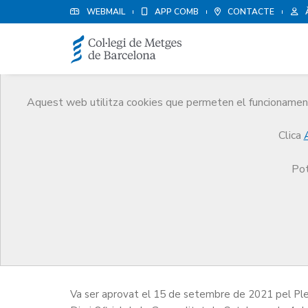
WEBMAIL
APP COMB
CONTACTE
Aquest web utilitza cookies que permeten el funcionament 
Codi de Deontologia
Clica
CoMB
Codi de Deontologia
Pot
El Codi de Deontologia del Consell de Col·legis de 
deontològics que han d’inspirar i guiar la conducta 
Va ser aprovat el 15 de setembre de 2021 pel Plen