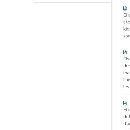
El 
ate
ide
soc
Els
dre
man
hum
les
El 
det
d’a