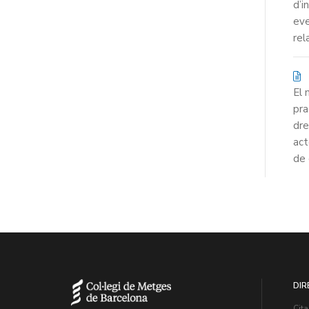
d’i
eve
rel
El 
pra
dre
act
de 
DIR
Cita