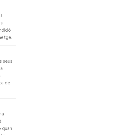
t,
s,
ndició
metge.
s seus
na
s
ica de
una
à
o quan