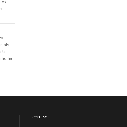
 les
es
ys
is als
sts
i ho ha
CONTACTE