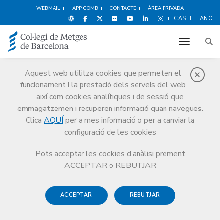
WEBMAIL
APP COMB
CONTACTE
ÀREA PRIVADA
CASTELLANO
toggle n
Aquest web utilitza cookies que permeten el
funcionament i la prestació dels serveis del web
Política de protecció
així com cookies analítiques i de sessió que
de dades
emmagatzemen i recuperen informació quan navegues.
CoMB
Política de protecció de dades
Clica
AQUÍ
per a mes informació o per a canviar la
configuració de les cookies
Pots acceptar les cookies d’anàlisi prement
ACCEPTAR o REBUTJAR
El Col·legi Oficial de Metges de Barcelona (des d'ara CoMB)
tracta les dades personals de conformitat amb el
ACCEPTAR
REBUTJAR
Reglament (UE) 2016/679, del Parlament Europeu i del
Consell, de 27 d'abril de 2016, relatiu a la protecció de les