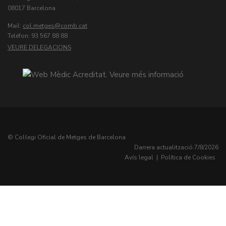
08017 Barcelona
Mail:
col.metges
Teléfon: 93 567 88 88
VEURE DELEGACIONS
© Col·legi Oficial de Metges de Barcelona
Darrera actualització:
7/8/2026
Avís legal
|
Política de Cookies