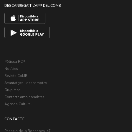
DESCARREGA’T L’APP DEL COMB
Pòlissa RCP
Notícies
Revista CoMB
Avantatges i descomptes
Grup Med
Contacte amb nosaltres
Agenda Cultural
CONTACTE
Passeig de la Bonanova, 47