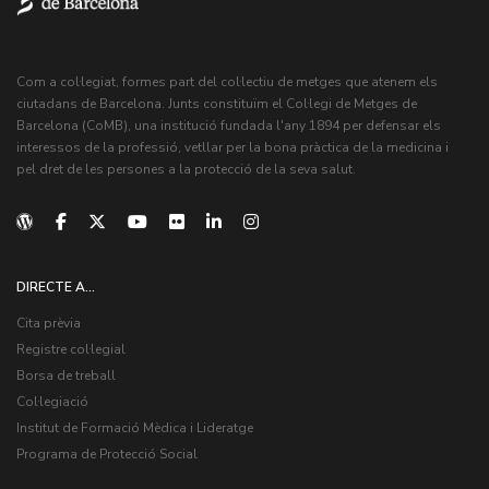
Com a col·legiat, formes part del col·lectiu de metges que atenem els
ciutadans de Barcelona. Junts constituïm el Col·legi de Metges de
Barcelona (CoMB), una institució fundada l'any 1894 per defensar els
interessos de la professió, vetllar per la bona pràctica de la medicina i
pel dret de les persones a la protecció de la seva salut.
DIRECTE A...
Cita prèvia
Registre col·legial
Borsa de treball
Col·legiació
Institut de Formació Mèdica i Lideratge
Programa de Protecció Social