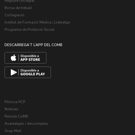
Registre col·legial
Borsa de treball
Col·legiació
Institut de Formació Mèdica i Lideratge
Programa de Protecció Social
DESCARREGA’T L’APP DEL COMB
Pòlissa RCP
Notícies
Revista CoMB
Avantatges i descomptes
Grup Med