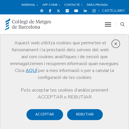
WEBMAIL
APP COMB
CONTACTE
ÀREA PRIVADA
CASTELLANO
toggle n
El CoMB
Aquest web utilitza cookies que permeten el
funcionament i la prestació dels serveis del web
Coneix el Col·legi, la seva història,
funcions i estructura, així com els
així com cookies analítiques i de sessió que
posicionaments de la Junta de Govern
emmagatzemen i recuperen informació quan navegues.
sobre diversos temes d’actualitat
Clica
AQUÍ
per a mes informació o per a canviar la
configuració de les cookies
Pots acceptar les cookies d’anàlisi prement
ACCEPTAR o REBUTJAR
ACCEPTAR
REBUTJAR