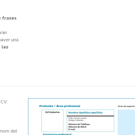
b
frases
aran
'haver una
 les
 CV:
el nom del