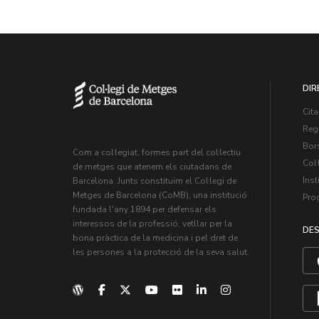
DIR
Cita
Regi
Bors
Com a col·legiat, formes part del col·lectiu
Col·
de metges que atenem els ciutadans de
Inst
Barcelona. Junts constituïm el Col·legi de
Metges de Barcelona (CoMB), una institució
Pro
fundada l'any 1894 per defensar els
interessos de la professió, vetllar per la
DES
bona pràctica de la medicina i pel dret de
les persones a la protecció de la seva salut.