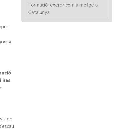
Formació: exercir com a metge a
Catalunya
mpre
per a
mació
i has
de
nvis de
 s’escau