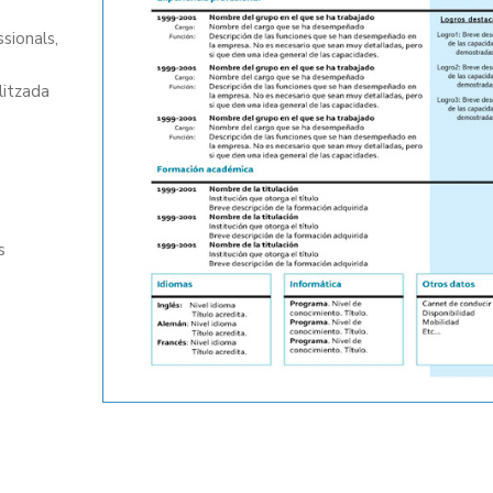
sionals,
litzada
s