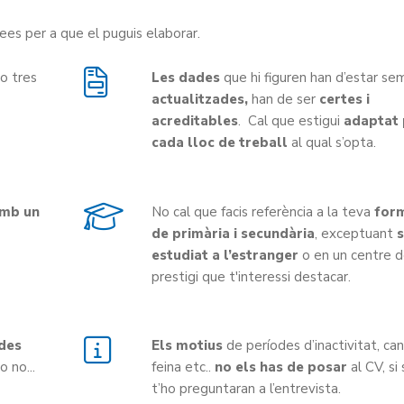
ees per a que el puguis elaborar.
o tres
Les dades
que hi figuren han d’estar se
actualitzades,
han de ser
certes i
acreditables
. Cal que estigui
adaptat 
cada lloc de treball
al qual s’opta.
amb un
No cal que facis referència a la teva
for
de primària i secundària
, exceptuant
s
estudiat a l’estranger
o en un centre 
prestigi que t'interessi destacar.
ades
Els motius
de períodes d’inactivitat, ca
o no...
feina etc..
no els has de posar
al CV, si
t’ho preguntaran a l’entrevista.