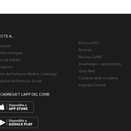
ECTE A...
Pòlissa RCP
 prèvia
Notícies
stre col·legial
Revista CoMB
a de treball
Avantatges i descomptes
legiació
Grup Med
itut de Formació Mèdica i Lideratge
Contacte amb nosaltres
grama de Protecció Social
Agenda Cultural
CARREGA’T L’APP DEL COMB