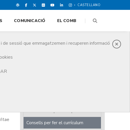
CASTELLANO
S
COMUNICACIÓ
EL COMB
es i de sessió que emmagatzemen i recuperen informació
cookies
TJAR
Presentació
Ofertes de treball
Borsa treball per a Metges
Borsa treball per a Empreses
Vitae
Consells per fer el currículum