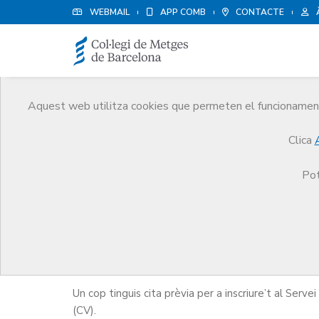
WEBMAIL
APP COMB
CONTACTE
Aquest web utilitza cookies que permeten el funcionament 
Borsa de treball
Clica
Serveis
Borsa de treball
Consells per fer el cu
Pot
Consells per fer el cur
Un cop tinguis cita prèvia per a inscriure’t al Ser
(CV).