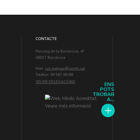
CONTACTE
Passeig de la Bonanova, 47
08017 Barcelona
Mail:
col.metges
Teléfon: 93 567 88 88
VEURE DELEGACIONS
ENS
POTS
TROBAR
A...