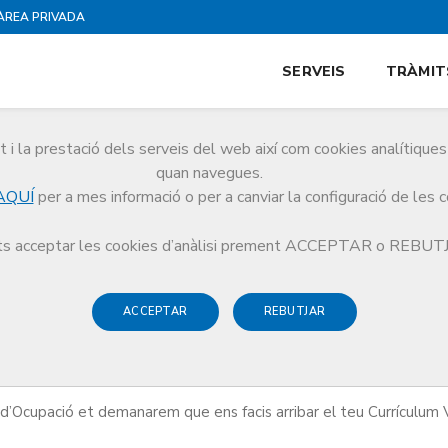
ÀREA PRIVADA
SERVEIS
TRÀMIT
i la prestació dels serveis del web així com cookies analítiqu
quan navegues.
AQUÍ
per a mes informació o per a canviar la configuració de les 
rrículum
s acceptar les cookies d’anàlisi prement ACCEPTAR o REBU
ACCEPTAR
REBUTJAR
rículum
vei d’Ocupació et demanarem que ens facis arribar el teu Currículum 