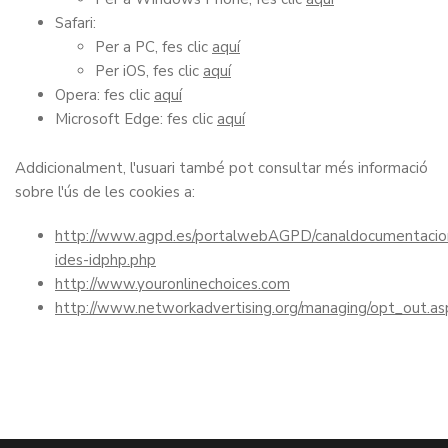
Safari:
Per a PC, fes clic
aquí
Per iOS, fes clic
aquí
Opera: fes clic
aquí
Microsoft Edge: fes clic
aquí
Addicionalment, l'usuari també pot consultar més informació
sobre l'ús de les cookies a:
http://www.agpd.es/portalwebAGPD/canaldocumentacion
ides-idphp.php
http://www.youronlinechoices.com
http://www.networkadvertising.org/managing/opt_out.as