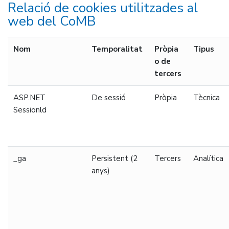
Relació de cookies utilitzades al
web del CoMB
Nom
Temporalitat
Pròpia
Tipus
o de
tercers
ASP.NET
De sessió
Pròpia
Tècnica
Sessionld
_ga
Persistent (2
Tercers
Analítica
anys)