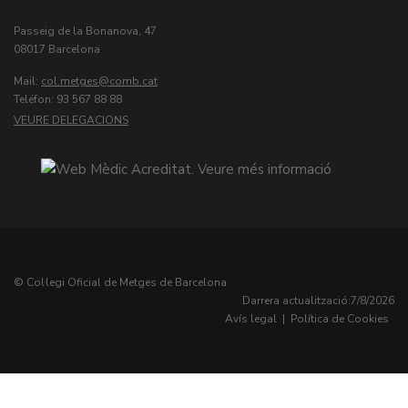
Passeig de la Bonanova, 47
08017 Barcelona
Mail:
col.metges
Teléfon: 93 567 88 88
VEURE DELEGACIONS
© Col·legi Oficial de Metges de Barcelona
Darrera actualització:
7/8/2026
Avís legal
|
Política de Cookies