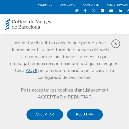
WEBMAIL
APP COMB
CONTACTE
ÀREA PRIVADA
Aquest web utilitza cookies que permeten el
funcionament i la prestació dels serveis del web
Política de Cookies
així com cookies analítiques i de sessió que
Inici
Política de Cookies
emmagatzemen i recuperen informació quan navegues.
Clica
AQUÍ
per a mes informació o per a canviar la
configuració de les cookies
Pots acceptar les cookies d’anàlisi prement
Politica de cookies del
ACCEPTAR o REBUTJAR
Col·legi de Metges de
Barcelona (CoMB)
ACCEPTAR
REBUTJAR
Què és una cookie?