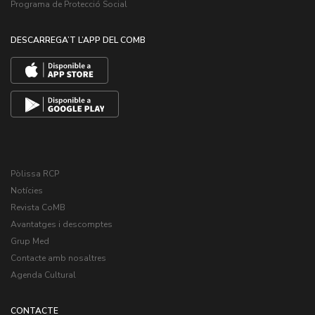
Programa de Protecció Social
DESCARREGA’T L’APP DEL COMB
Pòlissa RCP
Notícies
Revista CoMB
Avantatges i descomptes
Grup Med
Contacte amb nosaltres
Agenda Cultural
CONTACTE