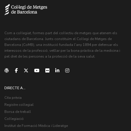
Com a col·legiat, formes part del col·lectiu de metges que atenem els
ciutadans de Barcelona. Junts constituïm el Col·legi de Metges de
Barcelona (CoMB), una institució fundada l'any 1894 per defensar els
interessos de la professió, vetllar per la bona pràctica de la medicina i
pel dret de les persones a la protecció de la seva salut.
DIRECTE A...
Cita prèvia
Registre col·legial
Borsa de treball
Col·legiació
Institut de Formació Mèdica i Lideratge