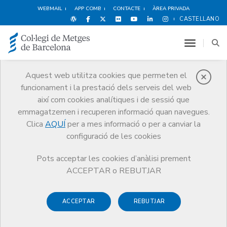
WEBMAIL
APP COMB
CONTACTE
ÀREA PRIVADA
CASTELLANO
toggle n
Aquest web utilitza cookies que permeten el
funcionament i la prestació dels serveis del web
Medicina Privada
així com cookies analítiques i de sessió que
Serveis
Orientació Professional
Medicina Privada
emmagatzemen i recuperen informació quan navegues.
Presentació
Clica
AQUÍ
per a mes informació o per a canviar la
configuració de les cookies
Pots acceptar les cookies d’anàlisi prement
ACCEPTAR o REBUTJAR
La medicina privada és l’exercici de l’activitat professional
per compte propi, sigui en una consulta mèdica privada o
ACCEPTAR
REBUTJAR
formant part del quadre mèdic de mútues o companyies
asseguradores privades.