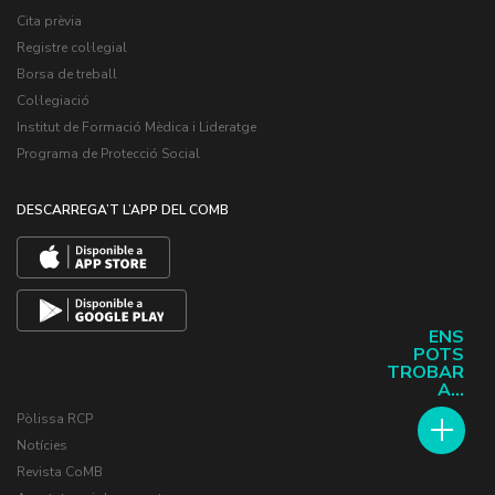
Cita prèvia
Registre col·legial
Borsa de treball
Col·legiació
Institut de Formació Mèdica i Lideratge
Programa de Protecció Social
DESCARREGA’T L’APP DEL COMB
ENS
POTS
TROBAR
A...
Pòlissa RCP
Notícies
Revista CoMB