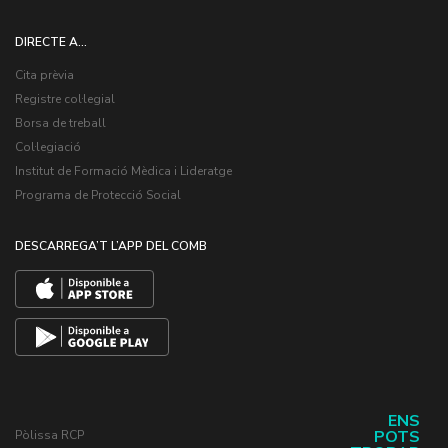
DIRECTE A...
Cita prèvia
Registre col·legial
Borsa de treball
Col·legiació
Institut de Formació Mèdica i Lideratge
Programa de Protecció Social
DESCARREGA’T L’APP DEL COMB
ENS
POTS
Pòlissa RCP