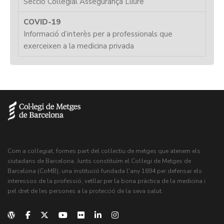
Secció Col·legial Assegurança Lliure
COVID-19
Informació d’interès per a professionals que
exerceixen a la medicina privada
Com a col·legiat, formes part del col·lectiu de metges que atenem els
ciutadans de Barcelona. Junts constituïm el Col·legi de Metges de
Barcelona (CoMB), una institució fundada l'any 1894 per defensar els
interessos de la professió, vetllar per la bona pràctica de la medicina i
pel dret de les persones a la protecció de la seva salut.