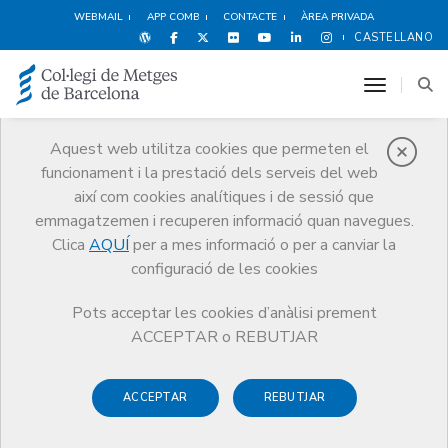
WEBMAIL
APP COMB
CONTACTE
ÀREA PRIVADA
CASTELLANO
toggle n
Aquest web utilitza cookies que permeten el
funcionament i la prestació dels serveis del web
Medicina Privada
així com cookies analítiques i de sessió que
Serveis
Orientació Professional
Medicina Privada
emmagatzemen i recuperen informació quan navegues.
Informació sobre assegurances sanitàries per a ciutadans
Clica
AQUÍ
per a mes informació o per a canviar la
configuració de les cookies
Pots acceptar les cookies d’anàlisi prement
ACCEPTAR o REBUTJAR
Informació sobre
assegurances sanitàries per
ACCEPTAR
REBUTJAR
a ciutadans