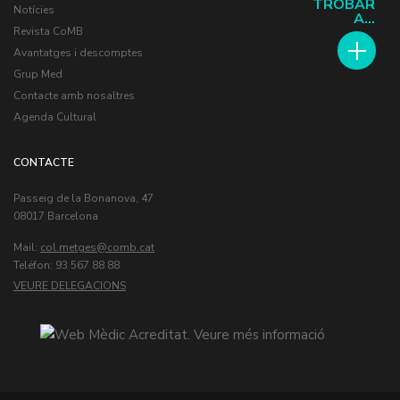
TROBAR
Notícies
A...
Revista CoMB
Avantatges i descomptes
Grup Med
Contacte amb nosaltres
Agenda Cultural
CONTACTE
Passeig de la Bonanova, 47
08017 Barcelona
Mail:
col.metges
Teléfon: 93 567 88 88
VEURE DELEGACIONS