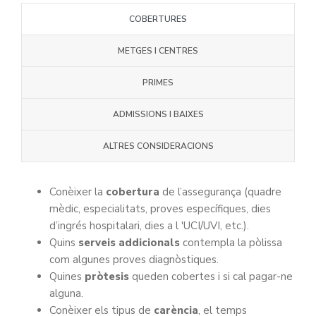
COBERTURES
METGES I CENTRES
PRIMES
ADMISSIONS I BAIXES
ALTRES CONSIDERACIONS
Conèixer la
cobertura
de l’assegurança (quadre
mèdic, especialitats, proves específiques, dies
d’ingrés hospitalari, dies a l 'UCI/UVI, etc.).
Quins
serveis addicionals
contempla la pòlissa
com algunes proves diagnòstiques.
Quines
pròtesis
queden cobertes i si cal pagar-ne
alguna.
Conèixer els tipus de
carència
, el temps