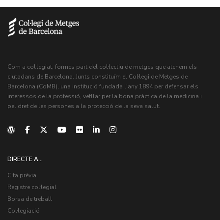
Com a col·legiat, formes part del col·lectiu de metges que atenem els
ciutadans de Barcelona. Junts constituïm el Col·legi de Metges de
Barcelona (CoMB), una institució fundada l'any 1894 per defensar els
interessos de la professió, vetllar per la bona pràctica de la medicina i
pel dret de les persones a la protecció de la seva salut.
DIRECTE A...
Cita prèvia
Registre col·legial
Borsa de treball
Col·legiació