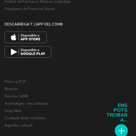
Institut de Formació Mèdica i Lideratge
Programa de Protecció Social
DESCARREGA’T L’APP DEL COMB
Pòlissa RCP
Notícies
Revista CoMB
Avantatges i descomptes
ENS
POTS
Grup Med
TROBAR
Contacte amb nosaltres
A...
Agenda Cultural