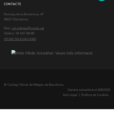
CONTACTE
Passeig de la Bonanova, 47
08017 Barcelona
Mail:
col.metges
Teléfon: 93 567 88 88
VEURE DELEGACIONS
© Col·legi Oficial de Metges de Barcelona
Darrera actualització:
6/8/2026
Avís legal
|
Política de Cookies