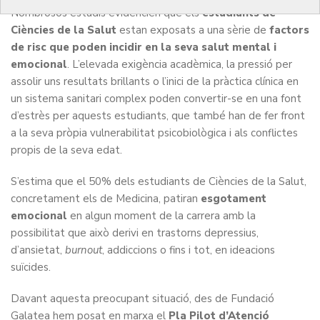
Nombrosos estudis evidencien que els
estudiants de
Ciències de la Salut
estan exposats a una sèrie de
factors
de risc que poden incidir en la seva salut mental i
emocional
. L’elevada exigència acadèmica, la pressió per
assolir uns resultats brillants o l’inici de la pràctica clínica en
un sistema sanitari complex poden convertir-se en una font
d’estrès per aquests estudiants, que també han de fer front
a la seva pròpia vulnerabilitat psicobiològica i als conflictes
propis de la seva edat.
S’estima que el 50% dels estudiants de Ciències de la Salut,
concretament els de Medicina, patiran
esgotament
emocional
en algun moment de la carrera amb la
possibilitat que això derivi en trastorns depressius,
d’ansietat,
burnout
, addiccions o fins i tot, en ideacions
suïcides.
Davant aquesta preocupant situació, des de Fundació
Galatea hem posat en marxa el
Pla Pilot d’Atenció