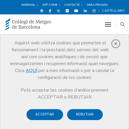
WEBMAIL
APP COMB
CONTACTE
ÀREA PRIVADA
CASTELLANO
toggle n
Aquest web utilitza cookies que permeten el
funcionament i la prestació dels serveis del web
Estudiants
així com cookies analítiques i de sessió que
CoMB
emmagatzemen i recuperen informació quan navegues.
Clica
AQUÍ
per a mes informació o per a canviar la
Tràmits
Estudiants CoMB
Estudiants Ciències de la Salut
configuració de les cookies
Pots acceptar les cookies d’anàlisi prement
ACCEPTAR o REBUTJAR
Estudiants Ciències de la
ACCEPTAR
REBUTJAR
Salut