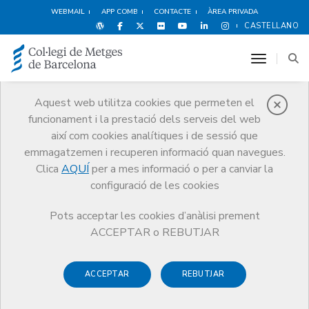
WEBMAIL
APP COMB
CONTACTE
ÀREA PRIVADA
CASTELLANO
toggle n
Aquest web utilitza cookies que permeten el
funcionament i la prestació dels serveis del web
Societats
així com cookies analítiques i de sessió que
Professionals
emmagatzemen i recuperen informació quan navegues.
Clica
AQUÍ
per a mes informació o per a canviar la
Tràmits
Societats Professionals
Presentació
configuració de les cookies
Pots acceptar les cookies d’anàlisi prement
ACCEPTAR o REBUTJAR
Aquests són els tràmits adreçats a les societats
professionals:
ACCEPTAR
REBUTJAR