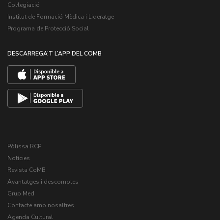
Col·legiació
Institut de Formació Mèdica i Lideratge
Programa de Protecció Social
DESCARREGA’T L’APP DEL COMB
Pòlissa RCP
Notícies
Revista CoMB
Avantatges i descomptes
Grup Med
Contacte amb nosaltres
Agenda Cultural