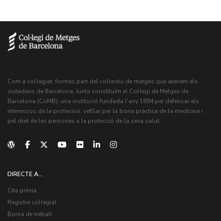
Com a col·legiat, formes part del col·lectiu de metges que atenem els
ciutadans de Barcelona. Junts constituïm el Col·legi de Metges de
Barcelona (CoMB), una institució fundada l'any 1894 per defensar els
interessos de la professió, vetllar per la bona pràctica de la medicina i
pel dret de les persones a la protecció de la seva salut.
DIRECTE A...
Cita prèvia
Registre col·legial
Borsa de treball