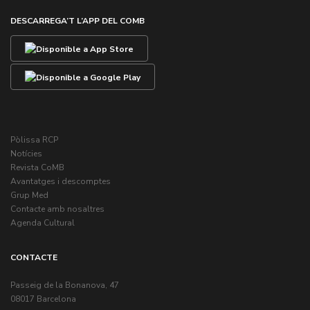
Programa de Protecció Social
DESCARREGA’T L’APP DEL COMB
Pòlissa RCP
Notícies
Revista CoMB
Avantatges i descomptes
Grup Med
Contacte amb nosaltres
Agenda Cultural
CONTACTE
Passeig de la Bonanova, 47