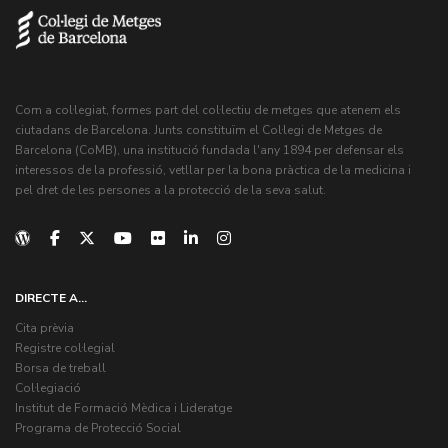
Com a col·legiat, formes part del col·lectiu de metges que atenem els
ciutadans de Barcelona. Junts constituïm el Col·legi de Metges de
Barcelona (CoMB), una institució fundada l'any 1894 per defensar els
interessos de la professió, vetllar per la bona pràctica de la medicina i
pel dret de les persones a la protecció de la seva salut.
DIRECTE A...
Cita prèvia
Registre col·legial
Borsa de treball
Col·legiació
Institut de Formació Mèdica i Lideratge