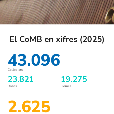
El CoMB en xifres (2025)
43.096
Col·legiats
23.821
19.275
Dones
Homes
2.625