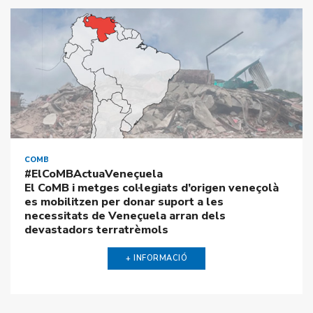
COMB
#ElCoMBActuaVeneçuela
El CoMB i metges col·legiats d’origen veneçolà es
mobilitzen per donar suport a les necessitats de
Veneçuela arran dels devastadors terratrèmols
+ INFORMACIÓ