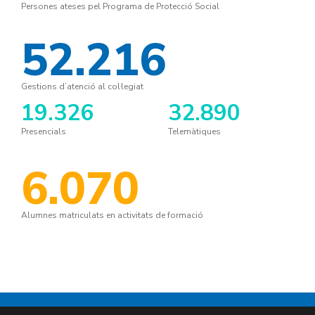
Persones ateses pel Programa de Protecció Social
52.216
Gestions d’atenció al col·legiat
19.326
32.890
Presencials
Telemàtiques
6.070
Alumnes matriculats en activitats de formació