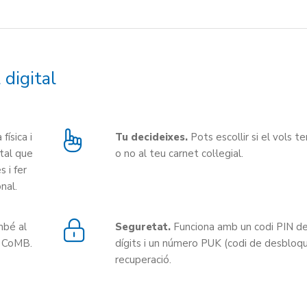
 digital
ísica i
Tu decideixes.
Pots escollir si el vols te
ital que
o no al teu carnet col·legial.
 i fer
nal.
mbé al
Seguretat.
Funciona amb un codi PIN d
l CoMB.
dígits i un número PUK (codi de desbloq
recuperació.