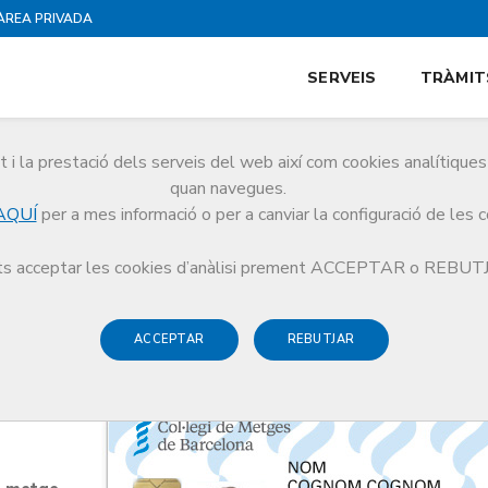
ÀREA PRIVADA
SERVEIS
TRÀMIT
i la prestació dels serveis del web així com cookies analítiqu
quan navegues.
AQUÍ
per a mes informació o per a canviar la configuració de les 
ital
s acceptar les cookies d’anàlisi prement ACCEPTAR o REBU
ACCEPTAR
REBUTJAR
ficat