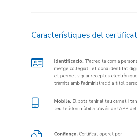
Característiques del certificat
Identificació.
T'acredita com a persona f
metge col·legiat i et dona identitat dig
et permet signar receptes electròniques
tràmits amb l'administració a títol perso
Mobile.
El pots tenir al teu carnet i ta
teu telèfon mòbil a través de l’APP de
Confiança.
Certificat operat per