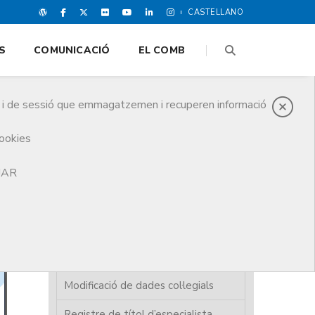
CASTELLANO
S
COMUNICACIÓ
EL COMB
es i de sessió que emmagatzemen i recuperen informació
cookies
TJAR
Alta col·legiació
Baixa de col·legiació
Carnet col·legial / certificat
digital
Modificació de dades col·legials
Registre de títol d’especialista