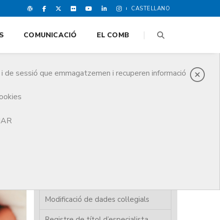
CASTELLANO
S
COMUNICACIÓ
EL COMB
es i de sessió que emmagatzemen i recuperen informació
cookies
TJAR
Alta col·legiació
Baixa de col·legiació
Carnet col·legial / certificat
digital
Modificació de dades col·legials
Registre de títol d’especialista