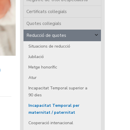
Certificats col·legials
Quotes col·legials
Reducció de quotes
Situacions de reducció
Jubilació
Metge honorífic
Atur
Incapacitat Temporal superior a
90 dies
Incapacitat Temporal per
maternitat / paternitat
Cooperació intenacional