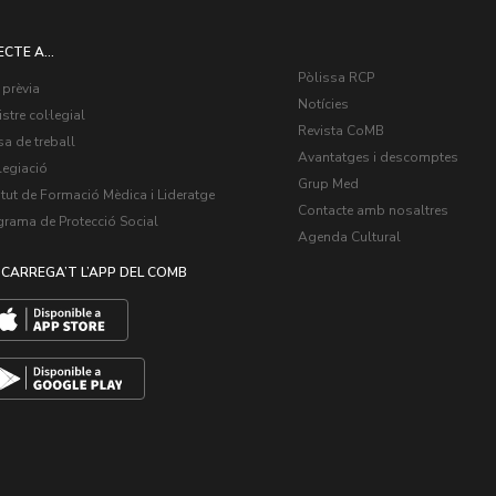
ECTE A...
Pòlissa RCP
 prèvia
Notícies
stre col·legial
Revista CoMB
a de treball
Avantatges i descomptes
legiació
Grup Med
itut de Formació Mèdica i Lideratge
Contacte amb nosaltres
grama de Protecció Social
Agenda Cultural
CARREGA’T L’APP DEL COMB