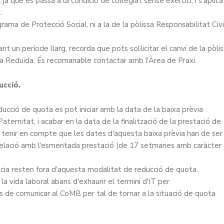
a que es passa a la condició de col·legiat sense exercici, i s'aplica
.
rama de Protecció Social, ni a la de la pòlissa Responsabilitat Civi
t un període llarg, recorda que pots sol·licitar el canvi de la pòli
a Reduïda. És recomanable contactar amb l'Àrea de Praxi.
ucció.
educció de quota es pot iniciar amb la data de la baixa prèvia
ternitat, i acabar en la data de la finalització de la prestació de
 tenir en compte que les dates d'aquesta baixa prèvia han de ser
relació amb l'esmentada prestació (de 17 setmanes amb caràcter
dència resten fora d'aquesta modalitat de reducció de quota.
la vida laboral abans d'exhaurir el termini d'IT per
s de comunicar al CoMB per tal de tornar a la situació de quota