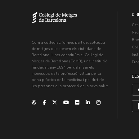
DIR
Cita
Regi
Bors
Com a col·legiat, formes part del col·lectiu
Col·
de metges que atenem els ciutadans de
Inst
Barcelona. Junts constituïm el Col·legi de
Metges de Barcelona (CoMB), una institució
Pro
fundada l'any 1894 per defensar els
interessos de la professió, vetllar per la
DES
bona pràctica de la medicina i pel dret de
les persones a la protecció de la seva salut.