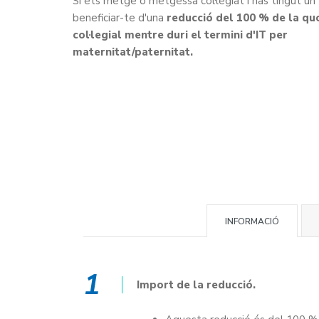
Si ets metge o metgessa col·legiat i has tingut un f
beneficiar-te d'una
reducció del 100 % de la qu
col·legial mentre duri el termini d'IT per
maternitat/paternitat.
INFORMACIÓ
1
Import de la reducció.