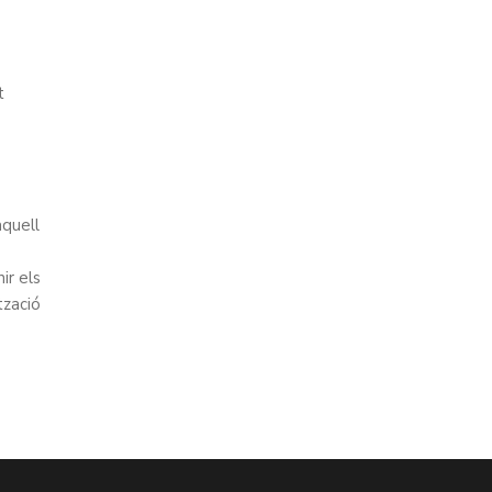
t
aquell
ir els
tzació