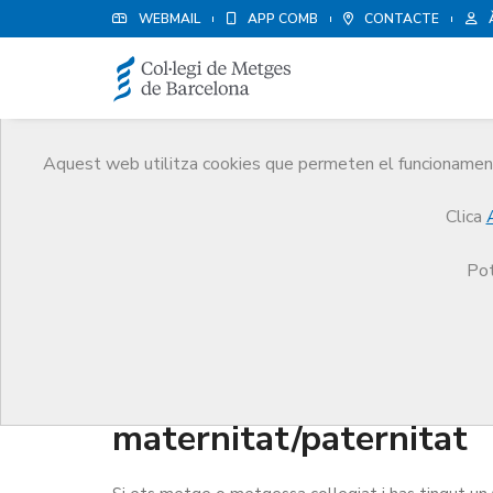
WEBMAIL
APP COMB
CONTACTE
Aquest web utilitza cookies que permeten el funcionament 
Metges
Clica
Tràmits
Metges
Incapacitat Temporal per mate
Pot
Incapacitat Temporal p
maternitat/paternitat