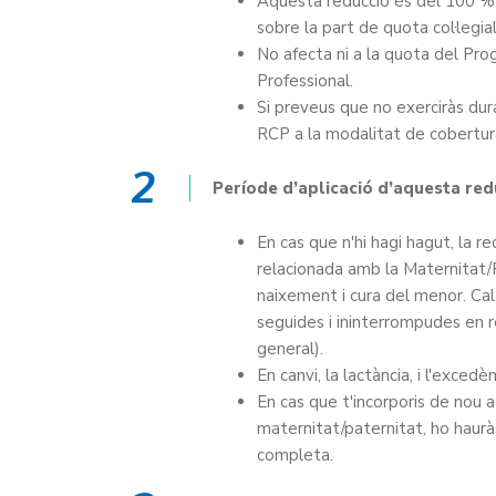
Aquesta reducció és del 100 %, j
sobre la part de quota col·legial
No afecta ni a la quota del Prog
Professional.
Si preveus que no exerciràs duran
RCP a la modalitat de cobertur
2
Període d’aplicació d’aquesta red
En cas que n'hi hagi hagut, la r
relacionada amb la Maternitat/Pa
naixement i cura del menor. Cal
seguides i ininterrompudes en 
general).
En canvi, la lactància, i l'exce
En cas que t'incorporis de nou a 
maternitat/paternitat, ho haurà
completa.