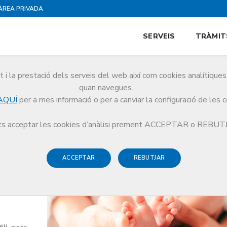
ÀREA PRIVADA
SERVEIS
TRÀMIT
i la prestació dels serveis del web així com cookies analítiqu
quan navegues.
AQUÍ
per a mes informació o per a canviar la configuració de les 
rnitat/paternitat
s acceptar les cookies d’anàlisi prement ACCEPTAR o REBU
ACCEPTAR
REBUTJAR
er