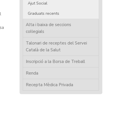
Ajut Social
Graduats recents
l
Alta i baixa de seccions
ssa
col·legials
Talonari de receptes del Servei
Català de la Salut
Inscripció a la Borsa de Treball
Renda
Recepta Mèdica Privada