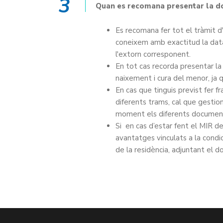
3
Quan es recomana presentar la d
Es recomana fer tot el tràmit 
coneixem amb exactitud la data d
l'extorn corresponent.
En tot cas recorda presentar la 
naixement i cura del menor, ja 
En cas que tinguis previst fer 
diferents trams, cal que gestioni
moment els diferents documents
Si en cas d’estar fent el MIR 
avantatges vinculats a la condic
de la residència, adjuntant el 