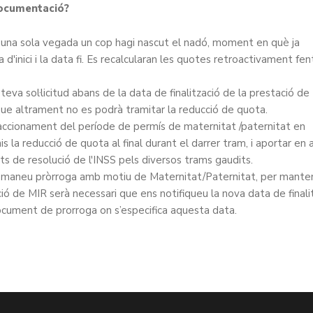
ocumentació?
d'una sola vegada un cop hagi nascut el nadó, moment en què ja
'inici i la data fi. Es recalcularan les quotes retroactivament fen
teva sol·licitud abans de la data de finalització de la prestació de
que altrament no es podrà tramitar la reducció de quota.
fraccionament del període de permís de maternitat /paternitat en
s la reducció de quota al final durant el darrer tram, i aportar en 
 de resolució de l'INSS pels diversos trams gaudits.
demaneu pròrroga amb motiu de Maternitat/Paternitat, per manten
ió de MIR serà necessari que ens notifiqueu la nova data de finali
document de prorroga on s’especifica aquesta data.