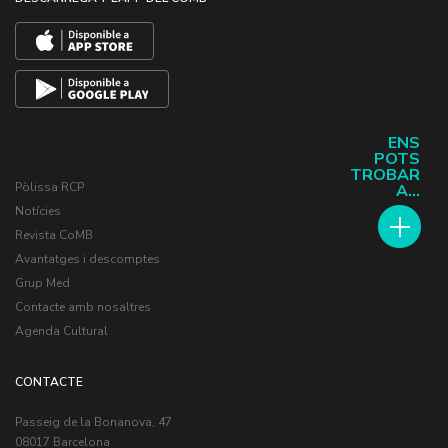
ENS
POTS
TROBAR
Pòlissa RCP
A...
Notícies
Revista CoMB
Avantatges i descomptes
Grup Med
Contacte amb nosaltres
Agenda Cultural
CONTACTE
Passeig de la Bonanova, 47
08017 Barcelona