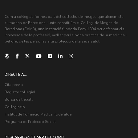
Com a col·legiat, formes part del col·lectiu de metges que atenem els
ciutadans de Barcelona. Junts constituïm el Col·legi de Metges de
Barcelona (CoMB), una institució fundada l'any 1894 per defensar els
interessos de la professió, vetllar per la bona pràctica de la medicina i
pel dret de les persones a la protecció de la seva salut.
DIRECTE A...
Cita prèvia
Registre col·legial
Borsa de treball
Col·legiació
Institut de Formació Mèdica i Lideratge
Programa de Protecció Social
DESCARREGA’T L’APP DEL COMB