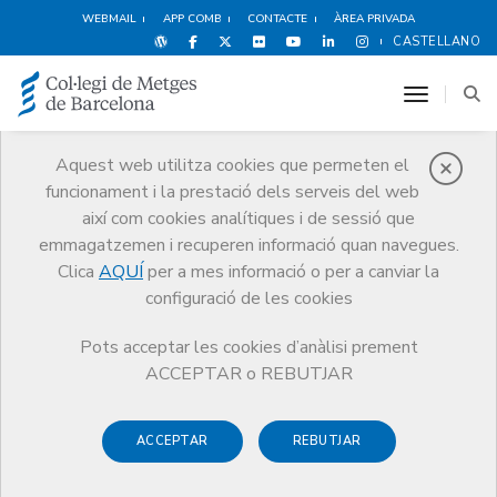
WEBMAIL
APP COMB
CONTACTE
ÀREA PRIVADA
CASTELLANO
toggle n
Aquest web utilitza cookies que permeten el
funcionament i la prestació dels serveis del web
Borsa de treball
així com cookies analítiques i de sessió que
Serveis
Borsa de treball
Borsa de treball
emmagatzemen i recuperen informació quan navegues.
Clica
AQUÍ
per a mes informació o per a canviar la
configuració de les cookies
Pots acceptar les cookies d’anàlisi prement
El Servei d'Ocupació del CoMB posa a disposició dels
ACCEPTAR o REBUTJAR
metges col·legiats una
borsa de treball especialitzada
en l'àmbit mèdic
i un servei d'assessorament personalitzat
ACCEPTAR
REBUTJAR
format per
tècnics experts en el sector
que t'ajudaran en
el procés de cerca d'un lloc de treball i t'orientaran per