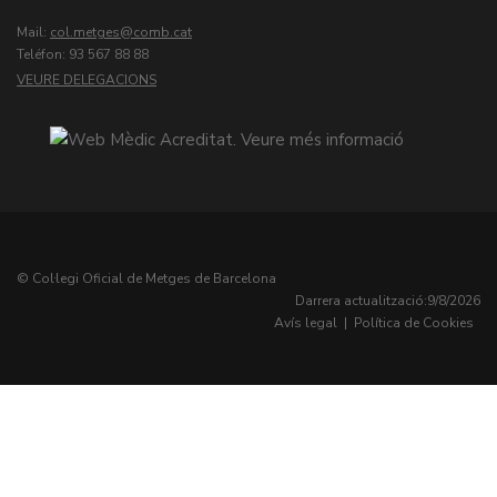
Mail:
col.metges
Teléfon: 93 567 88 88
VEURE DELEGACIONS
© Col·legi Oficial de Metges de Barcelona
Darrera actualització:
9/8/2026
Avís legal
|
Política de Cookies