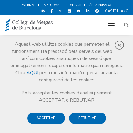
WEBMAIL
APP COMB
CONTACTE
ÀREA PRIVADA
CASTELLANO
toggle n
Aquest web utilitza cookies que permeten el
funcionament i la prestació dels serveis del web
Medicina Privada
així com cookies analítiques i de sessió que
Serveis
Orientació Professional
Medicina Privada
emmagatzemen i recuperen informació quan navegues.
Societats Professionals
Clica
AQUÍ
per a mes informació o per a canviar la
configuració de les cookies
Pots acceptar les cookies d’anàlisi prement
ACCEPTAR o REBUTJAR
Societats Professionals
ACCEPTAR
REBUTJAR
Una Societat Professional (SP) és aquella que té per
objecte social, únic i exclusiu, l’exercici en comú de