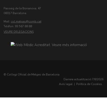
Passeig de la Bonanova, 47
08017 Barcelona
Mail:
col.metges
Teléfon: 93 567 88 88
VEURE DELEGACIONS
© Col·legi Oficial de Metges de Barcelona
Darrera actualització:
7/8/2026
Avís legal
|
Política de Cookies