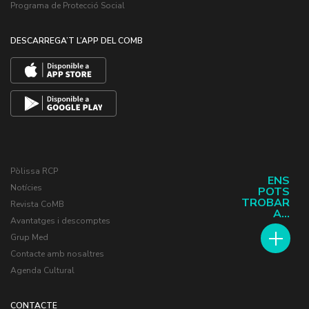
Programa de Protecció Social
DESCARREGA’T L’APP DEL COMB
Pòlissa RCP
ENS
Notícies
POTS
TROBAR
Revista CoMB
A...
Avantatges i descomptes
Grup Med
Contacte amb nosaltres
Agenda Cultural
CONTACTE