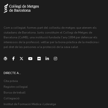
Com a col·legiat, formes part del col·lectiu de metges que atenem els
ciutadans de Barcelona. Junts constituïm el Col·legi de Metges de
Barcelona (CoMB), una institució fundada l'any 1894 per defensar els
interessos de la professió, vetllar per la bona pràctica de la medicina i
pel dret de les persones a la protecció de la seva salut.
DIRECTE A...
Cita prèvia
Registre col·legial
Borsa de treball
Col·legiació
Institut de Formació Mèdica i Lideratge