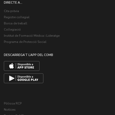
DIRECTE A...
Cita prèvia
Registre col·legial
Borsa de treball
Col·legiació
Institut de Formació Mèdica i Lideratge
Programa de Protecció Social
DESCARREGA’T L’APP DEL COMB
Pòlissa RCP
Notícies