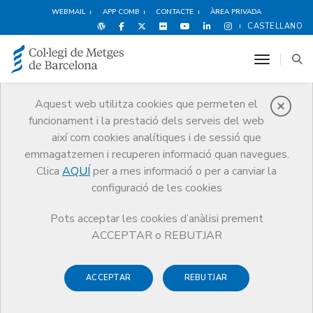
WEBMAIL
APP COMB
CONTACTE
ÀREA PRIVADA
CASTELLANO
toggle n
Aquest web utilitza cookies que permeten el
funcionament i la prestació dels serveis del web
Qui som
així com cookies analítiques i de sessió que
El CoMB
Qui som
Seccions col·legials
Medicina de l'Esport
emmagatzemen i recuperen informació quan navegues.
Clica
AQUÍ
per a mes informació o per a canviar la
configuració de les cookies
Pots acceptar les cookies d’anàlisi prement
Seccions col·legials
ACCEPTAR o REBUTJAR
Medicina de l'Esport
ACCEPTAR
REBUTJAR
La Secció Col·legial de Medicina de l’Esport té com a finalitat