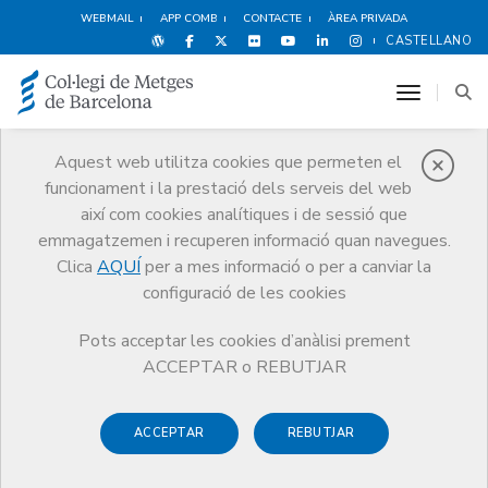
WEBMAIL
APP COMB
CONTACTE
ÀREA PRIVADA
CASTELLANO
toggle n
Aquest web utilitza cookies que permeten el
funcionament i la prestació dels serveis del web
Qui som
així com cookies analítiques i de sessió que
El CoMB
Qui som
Seccions col·legials
Metges e-salut
emmagatzemen i recuperen informació quan navegues.
Clica
AQUÍ
per a mes informació o per a canviar la
configuració de les cookies
Pots acceptar les cookies d’anàlisi prement
Seccions col·legials
ACCEPTAR o REBUTJAR
Metges e-salut
ACCEPTAR
REBUTJAR
La secció col·legial de Metges e-salut és un espai de