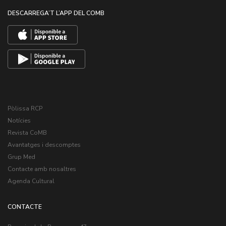
DESCARREGA’T L’APP DEL COMB
Pòlissa RCP
Notícies
Revista CoMB
Avantatges i descomptes
Grup Med
Contacte amb nosaltres
Agenda Cultural
CONTACTE