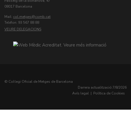
Passeig de la Bonanova, 47
08017 Barcelona
Mail:
col.metges
Teléfon: 93 567 88 88
VEURE DELEGACIONS
© Col·legi Oficial de Metges de Barcelona
Darrera actualització:
7/8/2026
Avís legal
|
Política de Cookies