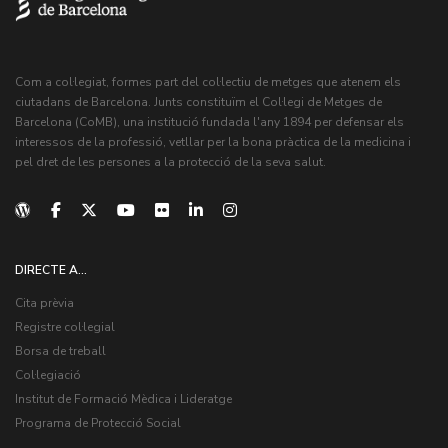
Com a col·legiat, formes part del col·lectiu de metges que atenem els
ciutadans de Barcelona. Junts constituïm el Col·legi de Metges de
Barcelona (CoMB), una institució fundada l'any 1894 per defensar els
interessos de la professió, vetllar per la bona pràctica de la medicina i
pel dret de les persones a la protecció de la seva salut.
DIRECTE A...
Cita prèvia
Registre col·legial
Borsa de treball
Col·legiació
Institut de Formació Mèdica i Lideratge
Programa de Protecció Social