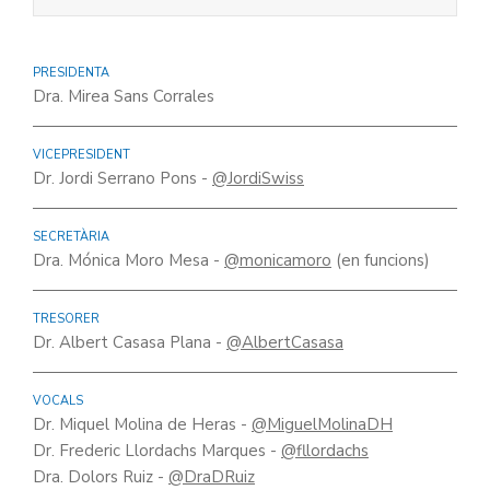
PRESIDENTA
Dra. Mirea Sans Corrales
VICEPRESIDENT
Dr. Jordi Serrano Pons -
@JordiSwiss
SECRETÀRIA
Dra. Mónica Moro Mesa -
@monicamoro
(en funcions)
TRESORER
Dr. Albert Casasa Plana -
@AlbertCasasa
VOCALS
Dr. Miquel Molina de Heras -
@MiguelMolinaDH
Dr. Frederic Llordachs Marques -
@fllordachs
Dra. Dolors Ruiz -
@DraDRuiz