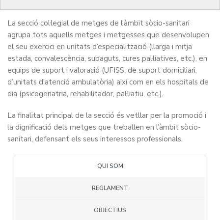
La secció col·legial de metges de l’àmbit sòcio-sanitari
agrupa tots aquells metges i metgesses que desenvolupen
el seu exercici en unitats d’especialització (llarga i mitja
estada, convalescència, subaguts, cures pal·liatives, etc.), en
equips de suport i valoració (UFISS, de suport domiciliari,
d’unitats d’atenció ambulatòria) així com en els hospitals de
dia (psicogeriatria, rehabilitador, pal·liatiu, etc.).
La finalitat principal de la secció és vetllar per la promoció i
la dignificació dels metges que treballen en l’àmbit sòcio-
sanitari, defensant els seus interessos professionals.
QUI SOM
REGLAMENT
OBJECTIUS