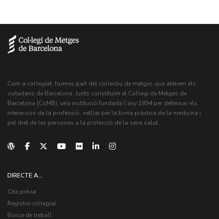
Com a col·legiat, formes part del col·lectiu de metges que atenem els
ciutadans de Barcelona. Junts constituïm el Col·legi de Metges de
Barcelona (CoMB), una institució fundada l'any 1894 per defensar els
interessos de la professió, vetllar per la bona pràctica de la medicina i
pel dret de les persones a la protecció de la seva salut.
DIRECTE A...
Cita prèvia
Registre col·legial
Borsa de treball