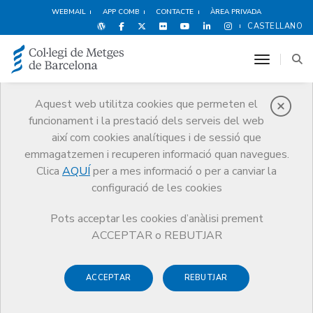
WEBMAIL
APP COMB
CONTACTE
ÀREA PRIVADA
CASTELLANO
toggle n
Aquest web utilitza cookies que permeten el
funcionament i la prestació dels serveis del web
Qui som
així com cookies analítiques i de sessió que
El CoMB
Qui som
Seccions col·legials
emmagatzemen i recuperen informació quan navegues.
Metges de l'àmbit Sòcio-sanitari
Clica
AQUÍ
per a mes informació o per a canviar la
configuració de les cookies
Pots acceptar les cookies d’anàlisi prement
ACCEPTAR o REBUTJAR
Seccions col·legials
Metges de l'àmbit Sòcio-
ACCEPTAR
REBUTJAR
sanitari