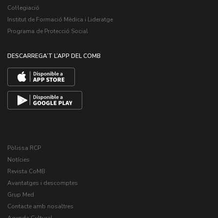
Col·legiació
Institut de Formació Mèdica i Lideratge
Programa de Protecció Social
DESCARREGA’T L’APP DEL COMB
Pòlissa RCP
Notícies
Revista CoMB
Avantatges i descomptes
Grup Med
Contacte amb nosaltres