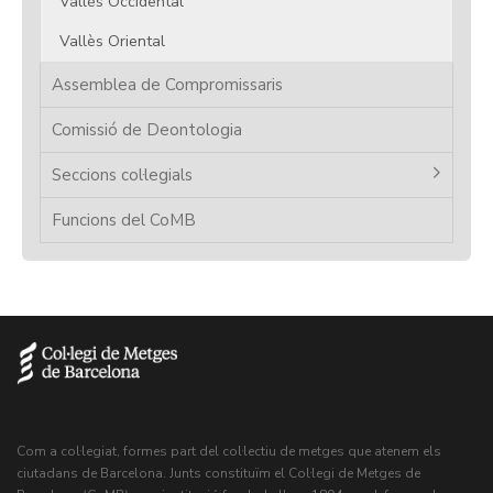
Vallès Occidental
Vallès Oriental
Assemblea de Compromissaris
Comissió de Deontologia
Seccions col·legials
Funcions del CoMB
Com a col·legiat, formes part del col·lectiu de metges que atenem els
ciutadans de Barcelona. Junts constituïm el Col·legi de Metges de