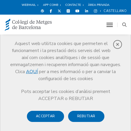
WEBMAIL
APP COMB
CONTACTE
ÀREA PRIVADA
CASTELLANO
toggle n
Aquest web utilitza cookies que permeten el
funcionament i la prestació dels serveis del web
Qui som
així com cookies analítiques i de sessió que
El CoMB
Qui som
Juntes Comarcals
Anoia
emmagatzemen i recuperen informació quan navegues.
Clica
AQUÍ
per a mes informació o per a canviar la
configuració de les cookies
Pots acceptar les cookies d’anàlisi prement
Juntes Comarcals
ACCEPTAR o REBUTJAR
Anoia
ACCEPTAR
REBUTJAR