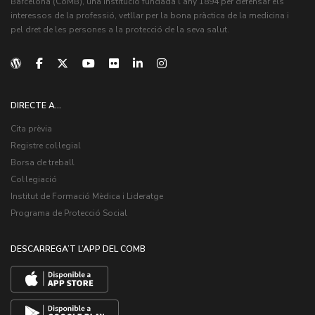
Barcelona (CoMB), una institució fundada l'any 1894 per defensar els
interessos de la professió, vetllar per la bona pràctica de la medicina i
pel dret de les persones a la protecció de la seva salut.
DIRECTE A...
Cita prèvia
Registre col·legial
Borsa de treball
Col·legiació
Institut de Formació Mèdica i Lideratge
Programa de Protecció Social
DESCARREGA’T L’APP DEL COMB