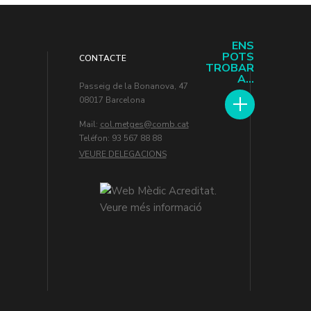
ENS
POTS
CONTACTE
TROBAR
A...
Passeig de la Bonanova, 47
08017 Barcelona
Mail:
col.metges
Teléfon: 93 567 88 88
VEURE DELEGACIONS