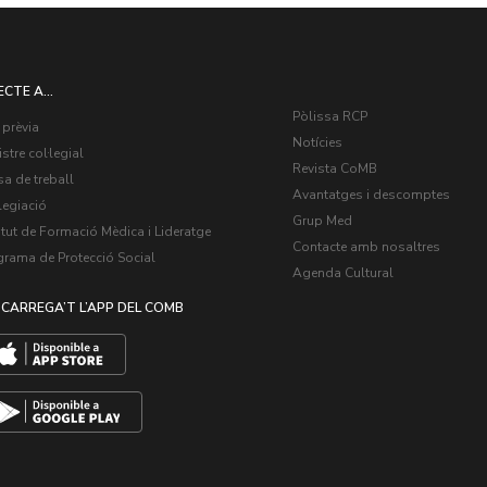
ECTE A...
Pòlissa RCP
 prèvia
Notícies
stre col·legial
Revista CoMB
a de treball
Avantatges i descomptes
legiació
Grup Med
itut de Formació Mèdica i Lideratge
Contacte amb nosaltres
grama de Protecció Social
Agenda Cultural
CARREGA’T L’APP DEL COMB