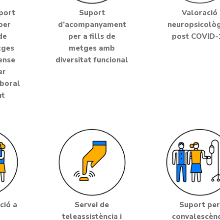
port
Suport
Valoració
per
d’acompanyament
neuropsicològ
de
per a fills de
post COVID-
tges
metges amb
sense
diversitat funcional
er
aboral
nt
ció a
Servei de
Suport pe
teleassistència i
convalescènc