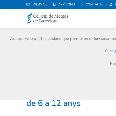
WEBMAIL
APP COMB
CONTACTE
Aquest web utilitza cookies que permeten el funcionament 
Protecció social
Clica
Serveis
Salut i benestar del metge
Protecció s
Pot
Suport per al tractament
de 6 a 12 anys