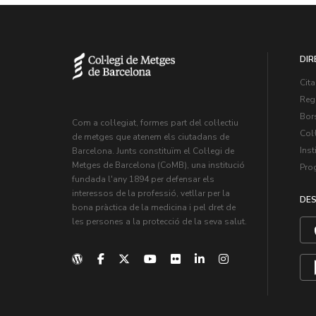
DIR
Cita
Regi
Bors
Com a col·legiat, formes part del col·lectiu
Col·
de metges que atenem els ciutadans de
Inst
Barcelona. Junts constituïm el Col·legi de
Metges de Barcelona (CoMB), una institució
Pro
fundada l'any 1894 per defensar els
interessos de la professió, vetllar per la
DES
bona pràctica de la medicina i pel dret de
les persones a la protecció de la seva salut.