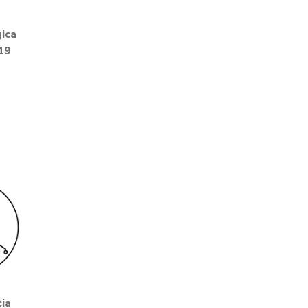
ica
19
r
ia