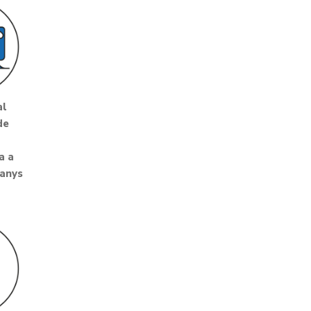
al
de
a a
 anys