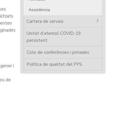
ses
Assistència
litzats
Cartera de serveis
senten
iginades
Unitat d’atenció COVID-19
.
persistent
Cicle de conferències i jornades
Política de qualitat del PPS
gener i
os de