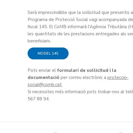
Serà imprescindible que la sol·licitud que presentis a
Programa de Protecció Social vagi acompanyada d
fiscal 145. El CoMB informarà l'Agència Tributària (
les quantitats de les prestacions entregades als se
beneficiaris.
MODEL 145
Pots enviar el
formulari de sol·licitud i la
documentació
per correu electrònic a
proteccio-
social
.
Si necessites més informació pots trobar-nos al tel
567 88 94.