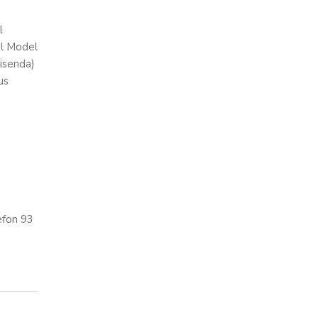
l
el Model
Hisenda)
us
èfon 93