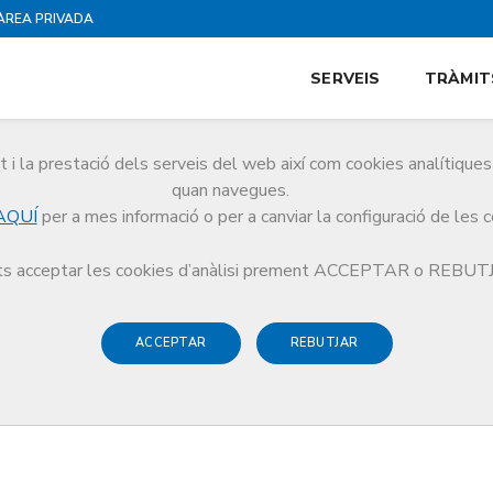
ÀREA PRIVADA
SERVEIS
TRÀMIT
i la prestació dels serveis del web així com cookies analítiqu
quan navegues.
AQUÍ
per a mes informació o per a canviar la configuració de les 
ocial
Ajuts i prestacions del programa
Suport per al tractament d
s acceptar les cookies d’anàlisi prement ACCEPTAR o REBU
ACCEPTAR
REBUTJAR
 de l'atenció especialitzada a f