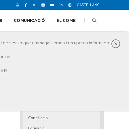
CASTELLANO
S
COMUNICACIÓ
EL COMB
es i de sessió que emmagatzemen i recuperen informació
cookies
e l'atenció especialitzada a fills de 6 a 12 anys
TJAR
Acollida i assessorament
Ajuts i prestacions
Ajuts
ills
Dependència
Conciliació
Formació