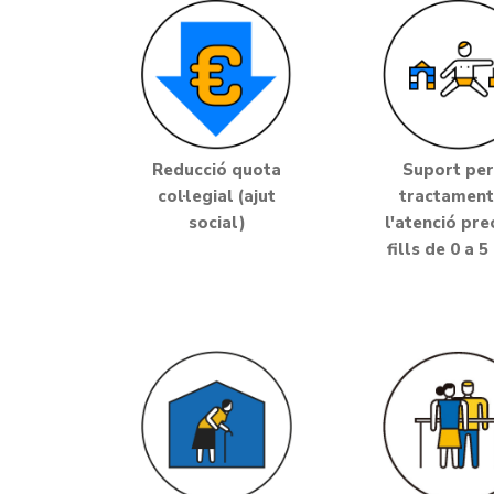
Reducció quota
Suport per
col·legial (ajut
tractament
social)
l'atenció pre
fills de 0 a 5