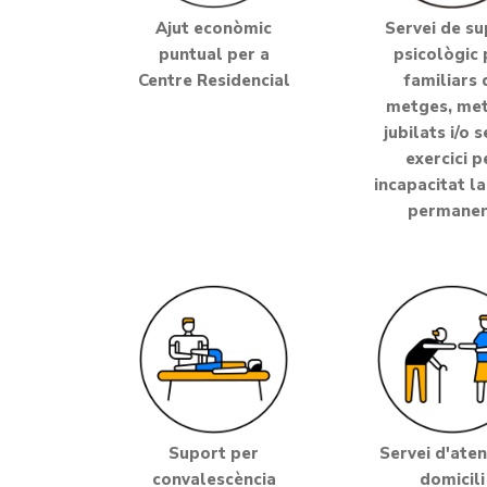
Ajut econòmic
Servei de su
puntual per a
psicològic 
Centre Residencial
familiars 
metges, me
jubilats i/o 
exercici p
incapacitat l
permane
Suport per
Servei d'aten
convalescència
domicili