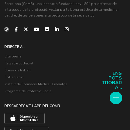
Barcelona (CoMB), una institució fundada l'any 1894 per defensar els
interessos de la professió, vetllar per la bona pràctica de la medicina i
pel dret de les persones a la protecció de la seva salut.
DIRECTE A...
Cita prèvia
Registre col·legial
Borsa de treball
ENS
POTS
Col·legiació
TROBAR
Institut de Formació Mèdica i Lideratge
A...
Programa de Protecció Social
DESCARREGA’T L’APP DEL COMB