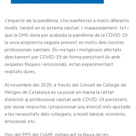
L’impacte de la pandèmia, s’ha manifestat a molts diferents
nivells, també en el sistema sanitari. I, malauradament, tot i
que la OMS dona per acabada la pandèmia de la COVID-19,
la seva empremta segueix present en molts dels nostres
professionals sanitaris. Els metges i metgesses afectats
directament per COVID-19 de forma persistent i/o amb
seqüeles físiques i emocionals, estan experimentant
realitats dures.
Al novembre del 2020, a través del Consell de Col·legis de
Metges de Catalunya es va posar en marxa la Unitat
d’atenció al professional sanitari amb COVID-19 persistent,
per donar respostes i proporcionar una atenció més ajustada
a les necessitats dels col·legiats, a nivell laboral, econòmic,
emocional, etc.
Des del PPS del CoMB, mitjançant la figura de les