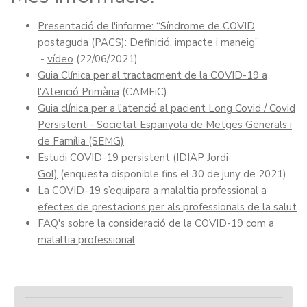
Presentació de l'informe: “Síndrome de COVID
postaguda (PACS): Definició, impacte i maneig”
-
vídeo
(22/06/2021)
Guia Clínica per al tractacment de la COVID-19 a
l'Atenció Primària
(CAMFiC)
Guia clínica per a l'atenció al pacient Long Covid / Covid
Persistent - Societat Espanyola de Metges Generals i
de Família (SEMG)
Estudi COVID-19 persistent (IDIAP Jordi
Gol)
(enquesta disponible fins el 30 de juny de 2021)
La COVID-19 s’equipara a malaltia professional a
efectes de prestacions per als professionals de la salut
FAQ's
sobre la consideració de la COVID-19 com a
malaltia professional