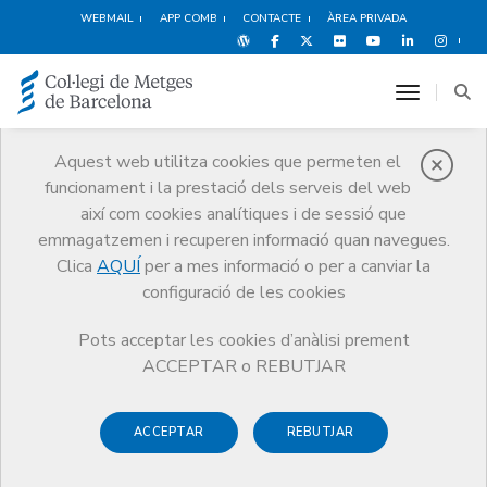
WEBMAIL
APP COMB
CONTACTE
ÀREA PRIVADA
toggle n
Aquest web utilitza cookies que permeten el
funcionament i la prestació dels serveis del web
Protecció social
així com cookies analítiques i de sessió que
Serveis
Salut i benestar del metge
Protecció social
emmagatzemen i recuperen informació quan navegues.
Clica
AQUÍ
per a mes informació o per a canviar la
configuració de les cookies
Pots acceptar les cookies d’anàlisi prement
ACCEPTAR o REBUTJAR
Unitat d’atenció al
professional sanitari amb
ACCEPTAR
REBUTJAR
COVID-19 persistent