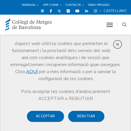
WEBMAIL
APP COMB
CONTACTE
ÀREA PRIVADA
CASTELLANO
toggle n
Aquest web utilitza cookies que permeten el
funcionament i la prestació dels serveis del web
Protecció social
així com cookies analítiques i de sessió que
Serveis
Salut i benestar del metge
Protecció social
emmagatzemen i recuperen informació quan navegues.
Ajuts i prestacions del programa
Canastreta per al nadó
Clica
AQUÍ
per a mes informació o per a canviar la
configuració de les cookies
Pots acceptar les cookies d’anàlisi prement
ACCEPTAR o REBUTJAR
Canastreta per al nadó
ACCEPTAR
REBUTJAR