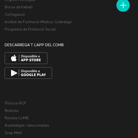
Borsa de treball
Col·legiació
Institut de Formació Mèdica i Lideratge
Programa de Protecció Social
DESCARREGA’T L’APP DEL COMB
Pòlissa RCP
Notícies
Revista CoMB
Avantatges i descomptes
Grup Med