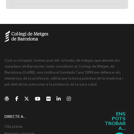
Com a col·legiat, formes part del col·lectiu de metges que atenem els
ciutadans de Barcelona. Junts constituïm el Col·legi de Metges de
Barcelona (CoMB), una institució fundada l'any 1894 per defensar els
interessos de la professió, vetllar per la bona pràctica de la medicina i
pel dret de les persones a la protecció de la seva salut.
ENS
DIRECTE A...
POTS
TROBAR
Cita prèvia
A...
Registre col·legial