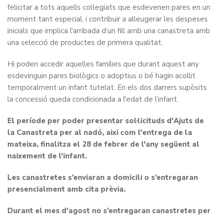
felicitar a tots aquells col·legiats que esdevenen pares en un
moment tant especial, i contribuir a alleugerar les despeses
inicials que implica l'arribada d’un fill amb una canastreta amb
una selecció de productes de primera qualitat.
Hi poden accedir aquelles famílies que durant aquest any
esdevinguin pares biològics o adoptius o bé hagin acollit
temporalment un infant tutelat. En els dos darrers supòsits
la concessió queda condicionada a l'edat de l’infant.
El període per poder presentar sol·licituds d'Ajuts de
la Canastreta per al nadó, així com l'entrega de la
mateixa, finalitza el 28 de febrer de l'any següent al
naixement de l'infant.
Les canastretes s’enviaran a domicili o s’entregaran
presencialment amb cita prèvia.
Durant el mes d’agost no s’entregaran canastretes per