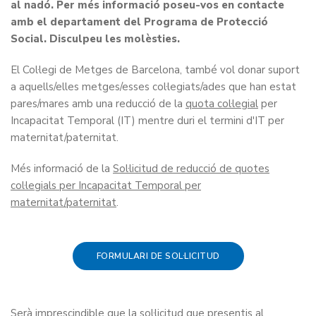
al nadó. Per més informació poseu-vos en contacte
amb el departament del Programa de Protecció
Social. Disculpeu les molèsties.
El Col·legi de Metges de Barcelona, també vol donar suport
a aquells/elles metges/esses col·legiats/ades que han estat
pares/mares amb una reducció de la
quota col·legial
per
Incapacitat Temporal (IT) mentre duri el termini d'IT per
maternitat/paternitat.
Més informació de la
Sol·licitud de reducció de quotes
col·legials per Incapacitat Temporal per
maternitat/paternitat
.
FORMULARI DE SOL·LICITUD
Serà imprescindible que la sol·licitud que presentis al