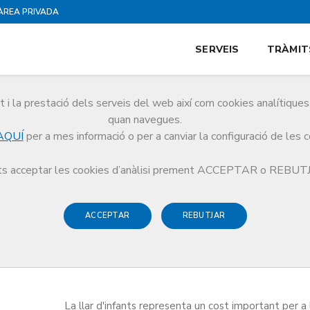
ÀREA PRIVADA
SERVEIS
TRÀMIT
i la prestació dels serveis del web així com cookies analítiqu
quan navegues.
AQUÍ
per a mes informació o per a canviar la configuració de les 
ocial
Ajuts i prestacions del programa
Ajut per a la llar d'infants
s acceptar les cookies d’anàlisi prement ACCEPTAR o REBU
ACCEPTAR
REBUTJAR
ts
La llar d'infants representa un cost important per a 