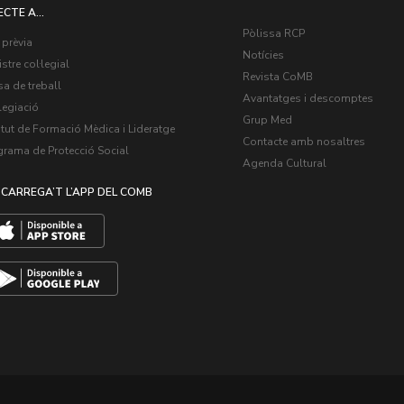
ECTE A...
Pòlissa RCP
 prèvia
Notícies
stre col·legial
Revista CoMB
a de treball
Avantatges i descomptes
legiació
Grup Med
itut de Formació Mèdica i Lideratge
Contacte amb nosaltres
grama de Protecció Social
Agenda Cultural
CARREGA’T L’APP DEL COMB