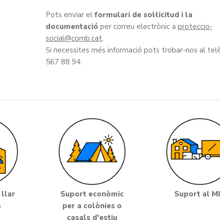
Pots enviar el
formulari de sol·licitud i la
documentació
per correu electrònic a
proteccio-
social
.
Si necessites més informació pots trobar-nos al tel
567 88 94.
 llar
Suport econòmic
Suport al M
s
per a colònies o
casals d'estiu