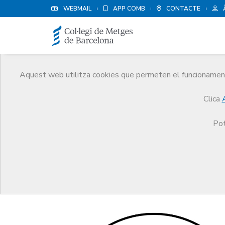
WEBMAIL
APP COMB
CONTACTE
Aquest web utilitza cookies que permeten el funcionament 
Protecció social
Clica
Serveis
Salut i benestar del metge
Protecció s
Pot
Ajut per a la llar d'infan