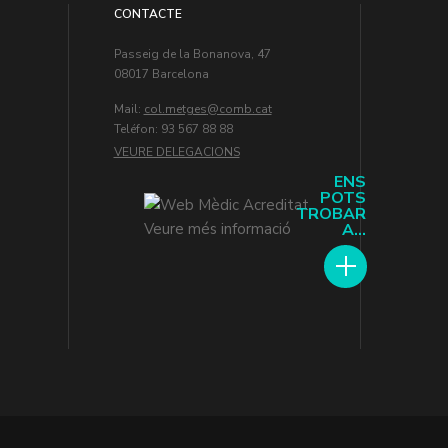
CONTACTE
Passeig de la Bonanova, 47
08017 Barcelona
Mail:
col.metges
Teléfon: 93 567 88 88
VEURE DELEGACIONS
ENS
POTS
TROBAR
A...