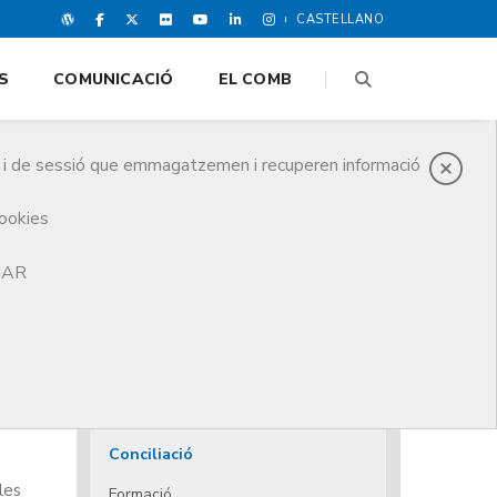
CASTELLANO
S
COMUNICACIÓ
EL COMB
es i de sessió que emmagatzemen i recuperen informació
cookies
TJAR
Acollida i assessorament
Ajuts i prestacions
Ajuts
Dependència
Conciliació
les
Formació