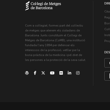
DIR
Cita
Regi
Bors
Com a col·legiat, formes part del col·lectiu
Col·
de metges que atenem els ciutadans de
Inst
Barcelona. Junts constituïm el Col·legi de
Metges de Barcelona (CoMB), una institució
Pro
fundada l'any 1894 per defensar els
interessos de la professió, vetllar per la
DES
bona pràctica de la medicina i pel dret de
les persones a la protecció de la seva salut.