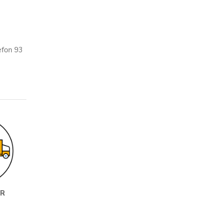
èfon 93
IR