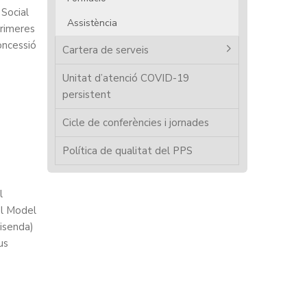
 Social
Assistència
primeres
oncessió
Cartera de serveis
Unitat d’atenció COVID-19
persistent
Cicle de conferències i jornades
Política de qualitat del PPS
l
el Model
Hisenda)
us