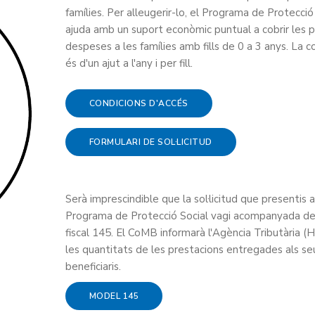
famílies. Per alleugerir-lo, el Programa de Protecció
ajuda amb un suport econòmic puntual a cobrir les 
despeses a les famílies amb fills de 0 a 3 anys. La c
és d'un ajut a l'any i per fill.
CONDICIONS D'ACCÉS
FORMULARI DE SOL·LICITUD
Serà imprescindible que la sol·licitud que presentis a
Programa de Protecció Social vagi acompanyada d
fiscal 145. El CoMB informarà l'Agència Tributària (
les quantitats de les prestacions entregades als se
beneficiaris.
MODEL 145