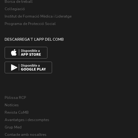
Borsa de treball
Col·legiació
Institut de Formació Mèdica i Lideratge
Programa de Protecció Social
DESCARREGA’T L’APP DEL COMB
Pòlissa RCP
Notícies
Revista CoMB
Avantatges i descomptes
Grup Med
Contacte amb nosaltres