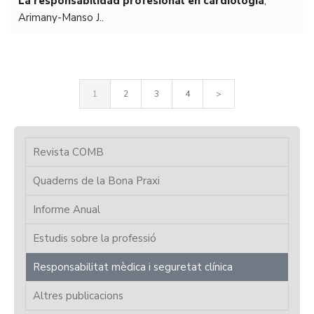
La responsabilidad profesional en cardiología
,
Arimany-Manso J..
1
2
3
4
>
Revista COMB
Quaderns de la Bona Praxi
Informe Anual
Estudis sobre la professió
Responsabilitat mèdica i seguretat clínica
Altres publicacions