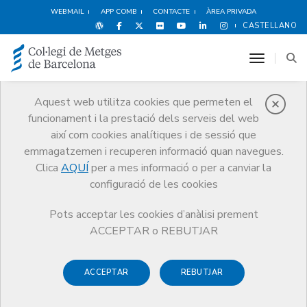
WEBMAIL
APP COMB
CONTACTE
ÀREA PRIVADA
CASTELLANO
toggle n
Aquest web utilitza cookies que permeten el
funcionament i la prestació dels serveis del web
Publicacions
així com cookies analítiques i de sessió que
Comunicació
Publicacions
emmagatzemen i recuperen informació quan navegues.
Responsabilitat mèdica i Seguretat Clínica
Clica
AQUÍ
per a mes informació o per a canviar la
configuració de les cookies
Pots acceptar les cookies d’anàlisi prement
ACCEPTAR o REBUTJAR
Responsabilitat mèdica i
Seguretat Clínica
ACCEPTAR
REBUTJAR