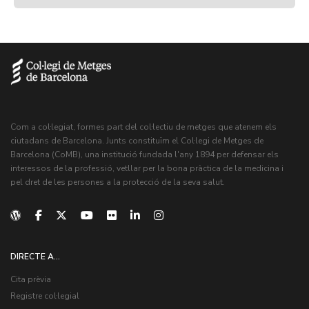
Com a col·legiat, formes part del col·lectiu de metges que atenem els
ciutadans de Barcelona. Junts constituïm el Col·legi de Metges de
Barcelona (CoMB), una institució fundada l'any 1894 per defensar els
interessos de la professió, vetllar per la bona pràctica de la medicina i
pel dret de les persones a la protecció de la seva salut.
DIRECTE A...
Cita prèvia
Registre col·legial