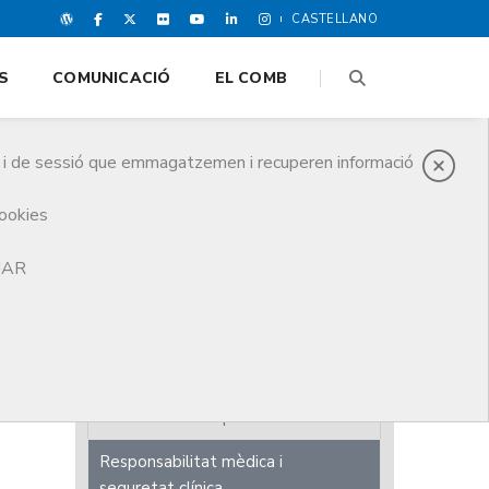
CASTELLANO
S
COMUNICACIÓ
EL COMB
es i de sessió que emmagatzemen i recuperen informació
cookies
TJAR
Revista COMB
Quaderns de la Bona Praxi
Informe Anual
Estudis sobre la professió
Responsabilitat mèdica i
seguretat clínica