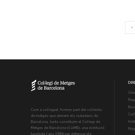
<
DIR
Cita
Regi
Bors
Com a col·legiat, formes part del col·lectiu
Col·
de metges que atenem els ciutadans de
Inst
Barcelona. Junts constituïm el Col·legi de
Metges de Barcelona (CoMB), una institució
Pro
fundada l'any 1894 per defensar els