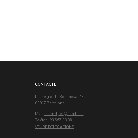
CONTACTE
Passeig de la Bonanova, 47
08017 Barcelona
Mail:
col.metges
Teléfon: 93 567 88 88
VEURE DELEGACIONS