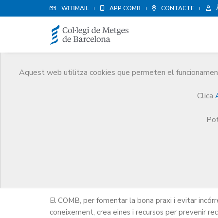
WEBMAIL
APP COMB
CONTACTE
Aquest web utilitza cookies que permeten el funcionament 
Publicacions
Clica
Comunicació
Publicacions
Responsabilitat mè
Pot
Responsabilitat mèdica
El COMB, per fomentar la bona praxi i evitar incór
coneixement, crea eines i recursos per prevenir recla