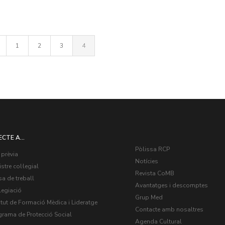
1
2
3
4
ECTE A...
Pòlissa RCP
 prèvia
Notícies
stre col·legial
Revista CoMB
a de treball
Avantatges i descomptes
legiació
Grup Med
itut de Formació Mèdica i Lideratge
Contacte amb nosaltres
grama de Protecció Social
Agenda Cultural