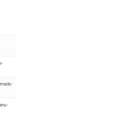
s-
Fumado
any-