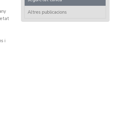
any
Altres publicacions
retat
s i