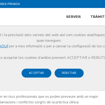
ÀREA PRIVADA
SERVEIS
TRÀMIT
i la prestació dels serveis del web així com cookies analítiqu
quan navegues.
AQUÍ
per a mes informació o per a canviar la configuració de les 
dica i Seguretat Clínica
s acceptar les cookies d’anàlisi prement ACCEPTAR o REBU
ACCEPTAR
REBUTJAR
 i Seguretat Clínica
rer en riscs professionals que es poden preveure amb un major
macions i conflictes sorgits de la pràctica clínica.