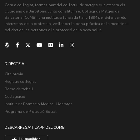
Com a col·legiat, formes part del col·lectiu de metges que atenem els
ciutadans de Barcelona. Junts constituïm el Col·legi de Metges de
Barcelona (CoMB), una institució fundada l'any 1894 per defensar els
interessos de la professió, vetllar per la bona pràctica de la medicina i
pel dret de les persones a la protecció de la seva salut.
DIRECTE A...
Cita prèvia
Registre col·legial
Borsa de treball
Col·legiació
Institut de Formació Mèdica i Lideratge
Programa de Protecció Social
DESCARREGA’T L’APP DEL COMB