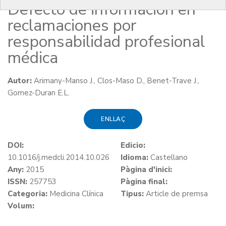
Defecto de información en
reclamaciones por
responsabilidad profesional
médica
Autor:
Arimany-Manso J., Clos-Maso D., Benet-Trave J.,
Gomez-Duran E.L.
ENLLAÇ
DOI:
Edicio:
10.1016/j.medcli.2014.10.026
Idioma:
Castellano
Any:
2015
Pàgina d'inici:
ISSN:
257753
Pàgina final:
Categoria:
Medicina Clínica
Tipus:
Article de premsa
Volum: