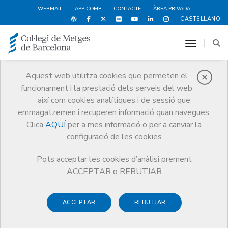
WEBMAIL
APP COMB
CONTACTE
ÀREA PRIVADA
CASTELLANO
toggle n
Aquest web utilitza cookies que permeten el
funcionament i la prestació dels serveis del web
Publicacions
així com cookies analítiques i de sessió que
Comunicació
Publicacions
emmagatzemen i recuperen informació quan navegues.
Defecto de información en reclamaciones por responsabilidad
Clica
AQUÍ
per a mes informació o per a canviar la
profesional médica
configuració de les cookies
Pots acceptar les cookies d’anàlisi prement
ACCEPTAR o REBUTJAR
Responsabilitat mèdica i
ACCEPTAR
REBUTJAR
Seguretat Clínica