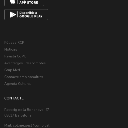
Pòlissa RCP
Notícies
Revista CoMB
Avantatges i descomptes
Grup Med
Contacte amb nosaltres
Agenda Cultural
CONTACTE
Passeig de la Bonanova, 47
08017 Barcelona
Mail:
col.metges