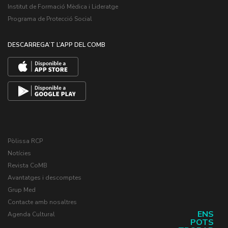
Institut de Formació Mèdica i Lideratge
Programa de Protecció Social
DESCARREGA’T L’APP DEL COMB
Pòlissa RCP
Notícies
Revista CoMB
Avantatges i descomptes
Grup Med
Contacte amb nosaltres
ENS
Agenda Cultural
POTS