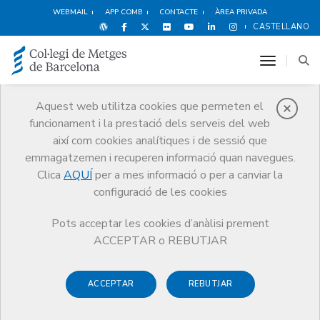
WEBMAIL
APP COMB
CONTACTE
ÀREA PRIVADA
CASTELLANO
toggle n
Aquest web utilitza cookies que permeten el
funcionament i la prestació dels serveis del web
MIR
així com cookies analítiques i de sessió que
Serveis
Orientació Professional
MIR
Abans del MIR
emmagatzemen i recuperen informació quan navegues.
Clica
AQUÍ
per a mes informació o per a canviar la
configuració de les cookies
Pots acceptar les cookies d’anàlisi prement
Abans del MIR
ACCEPTAR o REBUTJAR
Una bona preparació és fonamental per fer front a l’examen
ACCEPTAR
REBUTJAR
MIR i a la residència. La Secció de Metges MIR i Metges
Joves del Col·legi ha preparat un seguit d’informació que et