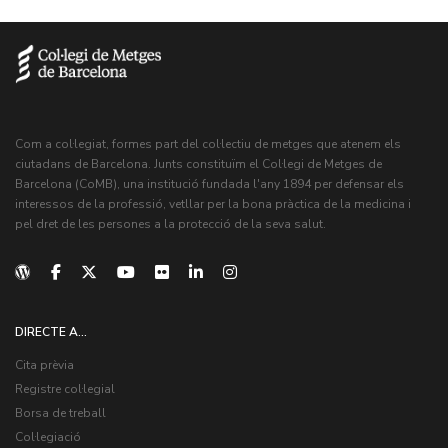
Com a col·legiat, formes part del col·lectiu de metges que atenem els
ciutadans de Barcelona. Junts constituïm el Col·legi de Metges de
Barcelona (CoMB), una institució fundada l'any 1894 per defensar els
interessos de la professió, vetllar per la bona pràctica de la medicina i
pel dret de les persones a la protecció de la seva salut.
DIRECTE A...
Cita prèvia
Registre col·legial
Borsa de treball
Col·legiació