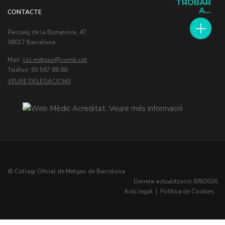
TROBAR
A...
CONTACTE
Passeig de la Bonanova, 47
08017 Barcelona
Mail:
col.metges
Teléfon: 93 567 88 88
VEURE DELEGACIONS
© Col·legi Oficial de Metges de Barcelona
Darrera actualització:
8/8/2026
Avís legal
|
Política de Cookies