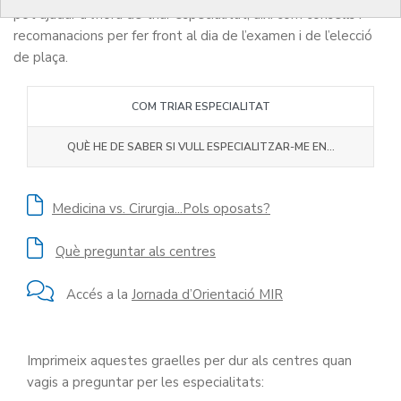
pot ajudar a l’hora de triar especialitat, així com consells i
recomanacions per fer front al dia de l’examen i de l’elecció
de plaça.
COM TRIAR ESPECIALITAT
QUÈ HE DE SABER SI VULL ESPECIALITZAR-ME EN…
Medicina vs. Cirurgia...Pols oposats?
Què preguntar als centres
Accés a la
Jornada d’Orientació MIR
Imprimeix aquestes graelles per dur als centres quan
vagis a preguntar per les especialitats: