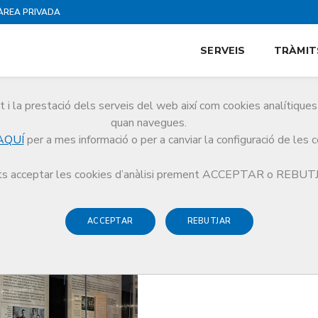
ÀREA PRIVADA
SERVEIS
TRÀMIT
i la prestació dels serveis del web així com cookies analítiqu
quan navegues.
AQUÍ
per a mes informació o per a canviar la configuració de les 
Dr. Frederic Duran i Jordà, creador del primer banc de sang modern del món
s acceptar les cookies d’anàlisi prement ACCEPTAR o REBU
ACCEPTAR
REBUTJAR