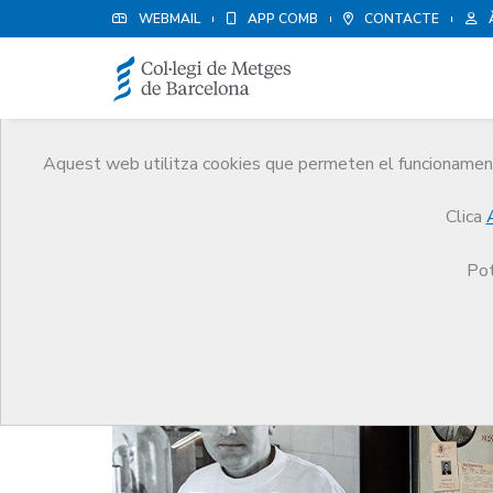
WEBMAIL
APP COMB
CONTACTE
Aquest web utilitza cookies que permeten el funcionament 
Notícies
Clica
Comunicació
Notícies
El CoMB inaugura l’Any 
Pot