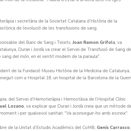
àpia i secretària de la Societat Catalana d’Història de la
 històrica de l’evolució de les transfusions de sang.
ponsable del Banc de Sang i Teixits,
Joan Ramon Grífols
, va
talunya, Duran i Jordà va crear el Servei de Transfusió de Sang d
e sang del món, en el sentit modern de la paraula".
sident de la Fundació Museu Història de la Medicina de Catalunya,
ci conegut com a Hospital 18, un hospital de la Barcelona de la Guer
a, del Servei d’Hemoteràpia i Hemostàsia de l’Hospital Clínic
uel Lozano
, va explicar que Duran i Jordà creia que un mètode d
, moment i per qualsevol sanitari: "Va aconseguir-ho amb escreix".
mbre de la Unitat d’Estudis Acadèmics del CoMB,
Genís Carrasco
,