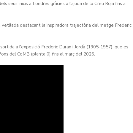
dels seus inicis a Londres gràcies a l'ajuda de la Creu Roja fins a
la vetllada destacant la inspiradora trajectòria del metge Frederic
 sortida a
l'exposició Frederic Duran i Jordà (1905-1957)
, que es
 Pons del CoMB (planta 0) fins al març del 2026.