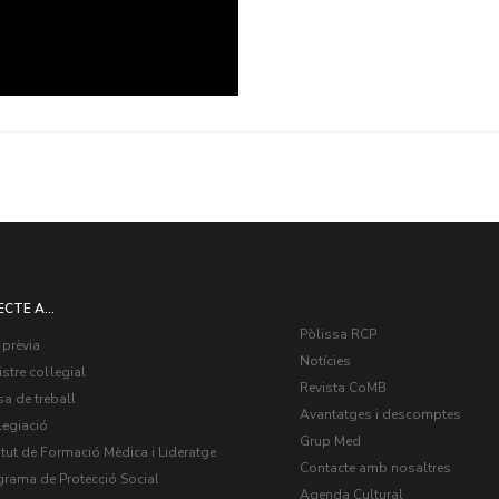
ECTE A...
Pòlissa RCP
 prèvia
Notícies
stre col·legial
Revista CoMB
a de treball
Avantatges i descomptes
legiació
Grup Med
itut de Formació Mèdica i Lideratge
Contacte amb nosaltres
grama de Protecció Social
Agenda Cultural