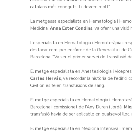
catalans més coneguts. Li devem molt".
La metgessa especialista en Hematologia i Hemoter
Medicina,
Anna Ester Condins
, va oferir una visió
L’especialista en Hematologia i Hemoteràpia i res
destacar com, per encàrrec de la Generalitat de Ca
Barcelona: "Va ser el primer servei de transfusió d
El metge especialista en Anestesiologia i vicepre
Carles Hervás
, va recordar la història de l'edifi
Civil on es feien transfusions de sang.
El metge especialista en Hematologia i Hemoteràpi
Barcelona i comissionat de l’Any Duran i Jordà,
Miq
transfusió havia de ser aplicable en qualsevol lloc
El metge especialista en Medicina Intensiva i me