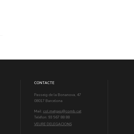
CONTACTE
Passeig de la Bonanova, 47
08017 Barcelona
Mail:
col.metges
Teléfon: 93 567 88 88
VEURE DELEGACIONS