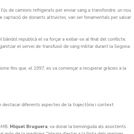
l'ús de camions refrigerats per enviar sang a transfondre, un nou
de captació de donants altruistes, van ser fonamentals per salvar
àndol republicà el va forçar a exiliar-se al final del conflicte,
rganitzar el servei de transfusió de sang militar durant la Segona
uisme fins que, el 1997, es va començar a recuperar gràcies a la
destacar diferents aspectes de la trajectòria i context
CoMB,
Miquel Bruguera
, va donar la benvinguda als assistents
al món de la medicina: "Hauria d'estar a la llista dels metges