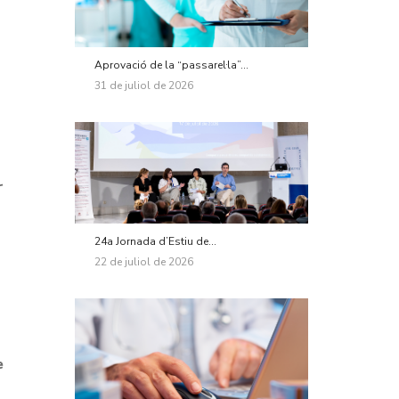
Aprovació de la “passarel·la”...
31 de juliol de 2026
r
24a Jornada d’Estiu de...
22 de juliol de 2026
e