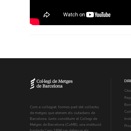
DIR
Cita
Regi
Bors
Com a col·legiat, formes part del col·lectiu
Col·
de metges que atenem els ciutadans de
Inst
Barcelona. Junts constituïm el Col·legi de
Metges de Barcelona (CoMB), una institució
Pro
fundada l'any 1894 per defensar els