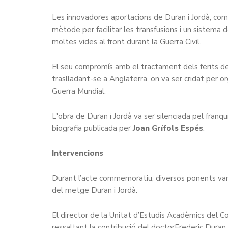
Les innovadores aportacions de Duran i Jordà, com 
mètode per facilitar les transfusions i un sistema 
moltes vides al front durant la Guerra Civil.
El seu compromís amb el tractament dels ferits del b
traslladant-se a Anglaterra, on va ser cridat per o
Guerra Mundial.
L'obra de Duran i Jordà va ser silenciada pel franq
biografia publicada per
Joan Grífols Espés
.
Intervencions
Durant l’acte commemoratiu, diversos ponents van 
del metge Duran i Jordà.
El director de la Unitat d’Estudis Acadèmics del 
ressaltant la contribució del doctorFrederic Duran 