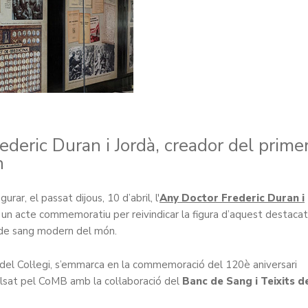
ederic Duran i Jordà, creador del prime
n
ar, el passat dijous, 10 d’abril, l'
Any Doctor Frederic Duran i
un acte commemoratiu per reivindicar la figura d’aquest destacat
ó de sang modern del món.
es del Col·legi, s’emmarca en la commemoració del 120è aniversari
ulsat pel CoMB amb la col·laboració del
Banc de Sang i Teixits d