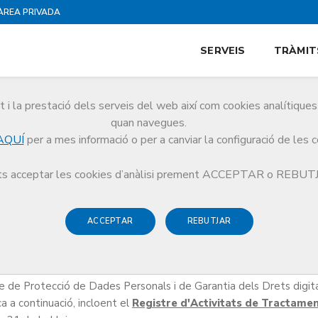
ÀREA PRIVADA
SERVEIS
TRÀMIT
i la prestació dels serveis del web així com cookies analítiqu
e dades
quan navegues.
AQUÍ
per a mes informació o per a canviar la configuració de les 
s acceptar les cookies d’anàlisi prement ACCEPTAR o REBU
ACCEPTAR
REBUTJAR
'ara CoMB) tracta les dades personals de conformitat amb el Reg
ió de les persones físiques pel que fa al tractament de dades perso
de Protecció de Dades Personals i de Garantia dels Drets digitals
ca a continuació, incloent el
Registre d'Activitats de Tractame