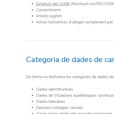
Estatuts del CoMB
(Resolució Jus/3827/200
Consentiment
Interès legítim
Altres normatives d'obligat compliment per
Categoria de dades de car
De forma no limitativa les categories de dades de
Dades identificatives
Dades de titulacions acadèmiques i professi
Dades bancàries
Sancions col·legials i penals
Altres dades tipificades exigides legalment