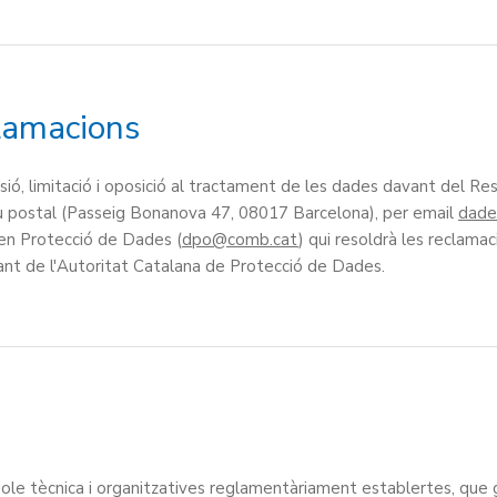
clamacions
ssió, limitació i oposició al tractament de les dades davant del Re
 postal (Passeig Bonanova 47, 08017 Barcelona), per email
dade
en Protecció de Dades (
dpo
) qui resoldrà les reclama
ant de l'Autoritat Catalana de Protecció de Dades.
le tècnica i organitzatives reglamentàriament establertes, que 