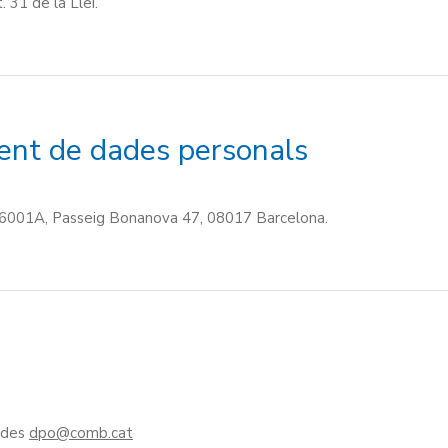
. 31 de la Llei.
ent de dades personals
866001A, Passeig Bonanova 47, 08017 Barcelona.
ades
dpo