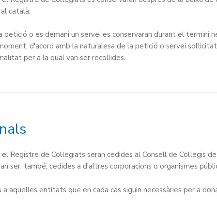
al català.
 petició o es demani un servei es conservaran durant el termini ne
 moment, d'acord amb la naturalesa de la petició o servei sol·licit
alitat per a la qual van ser recollides.
nals
el Registre de Col·legiats seran cedides al Consell de Col·legis 
ran ser, també, cedides a d'altres corporacions o organismes públic
 a aquelles entitats que en cada cas siguin necessàries per a don