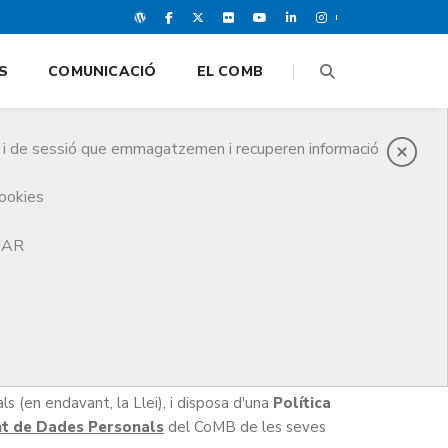
S
COMUNICACIÓ
EL COMB
es i de sessió que emmagatzemen i recuperen informació
cookies
TJAR
lament (UE) 2016/679, del Parlament Europeu i del
nals i a la lliure circulació d'aquestes dades (en
 (en endavant, la Llei), i disposa d'una
Política
nt de Dades Personals
del CoMB de les seves