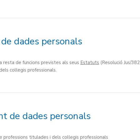
t de dades personals
la resta de funcions previstes als seus
Estatuts
(Resolució Jus/382
dels col·legis professionals.
nt de dades personals
de professions titulades i dels col·legis professionals