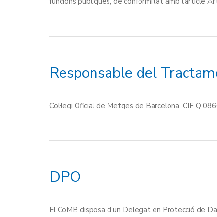
funcions públiques, de conformitat amb l'article Art
Responsable del Tractam
Col·legi Oficial de Metges de Barcelona, CIF Q 0
DPO
El CoMB disposa d’un Delegat en Protecció de D