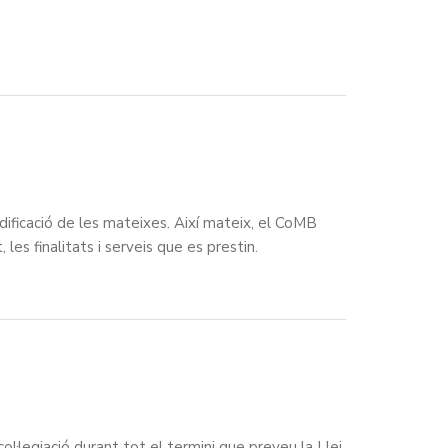
dificació de les mateixes. Així mateix, el CoMB
les finalitats i serveis que es prestin.
l·legiació durant tot el termini que preveu la Llei