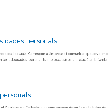
es dades personals
veraces i actuals. Correspon a l'interessat comunicar qualsevol mo
n les adequades, pertinents i no excessives en relació amb l'àmbit, 
 personals
l Registre de Col·legiats es conservaran després de la baixa de co