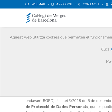
WEBMAIL
APP COMB
CONTACTE
Aquest web utilitza cookies que permeten el funcionament 
Política de protecció d
Clica
CoMB
Política de protecció de dades
Pot
El Col·legi Oficial de Metges de Barcelona (des d
Consell, de 27 d'abril de 2016, relatiu a la protecc
endavant RGPD) i la Llei 3/2018 de 5 de desembre 
de Protecció de Dades Personals
, que es publi