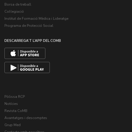
Borsa de treball
Col·legiació
Institut de Formació Mèdica i Lideratge
Programa de Protecció Social
DESCARREGA’T L’APP DEL COMB
Pòlissa RCP
Notícies
Revista CoMB
Avantatges i descomptes
Grup Med
Contacte amb nosaltres