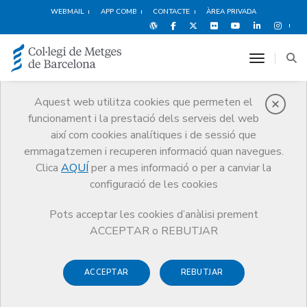
WEBMAIL
APP COMB
CONTACTE
ÀREA PRIVADA
toggle n
Comunicació
Aquest web utilitza cookies que permeten el
funcionament i la prestació dels serveis del web
Notícies, publicacions, campanyes i
recursos per conèixer l’actualitat del
així com cookies analítiques i de sessió que
CoMB, de la professió i del sector
emmagatzemen i recuperen informació quan navegues.
sanitari
Clica
AQUÍ
per a mes informació o per a canviar la
configuració de les cookies
Pots acceptar les cookies d’anàlisi prement
ACCEPTAR o REBUTJAR
ACCEPTAR
REBUTJAR