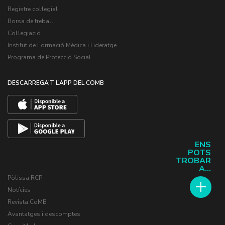
Registre col·legial
Borsa de treball
Col·legiació
Institut de Formació Mèdica i Lideratge
Programa de Protecció Social
DESCARREGA’T L’APP DEL COMB
ENS
POTS
TROBAR
A...
Pòlissa RCP
Notícies
Revista CoMB
Avantatges i descomptes