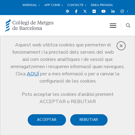
WEBMAIL
APP COMB
CONTACTE
ÀREA PRIVADA
toggle n
Aquest web utilitza cookies que permeten el
funcionament i la prestació dels serveis del web
Metges
així com cookies analítiques i de sessió que
Tràmits
Metges
Quotes col·legials
emmagatzemen i recuperen informació quan navegues.
Clica
AQUÍ
per a mes informació o per a canviar la
configuració de les cookies
Pots acceptar les cookies d’anàlisi prement
Quotes col·legials
ACCEPTAR o REBUTJAR
El rebut col·legial és
trimestral
i es composa de dos
ACCEPTAR
REBUTJAR
conceptes fixos: