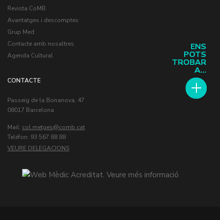
Revista CoMB
Avantatges i descomptes
Grup Med
Contacte amb nosaltres
ENS
ENS
POTS
POTS
Agenda Cultural
TROBAR
TROBAR
A...
A...
CONTACTE
Passeig de la Bonanova, 47
08017 Barcelona
Mail:
col.metges
Teléfon: 93 567 88 88
VEURE DELEGACIONS