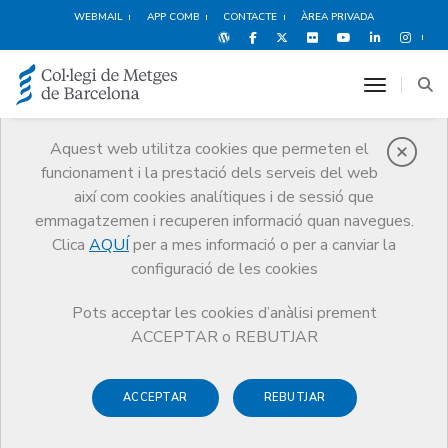
WEBMAIL
APP COMB
CONTACTE
ÀREA PRIVADA
toggle n
Aquest web utilitza cookies que permeten el
funcionament i la prestació dels serveis del web
Responsabilitat
així com cookies analítiques i de sessió que
Professional
emmagatzemen i recuperen informació quan navegues.
Clica
AQUÍ
per a mes informació o per a canviar la
Serveis
Exercici
Responsabilitat Professional
Presentació
configuració de les cookies
Pots acceptar les cookies d’anàlisi prement
ACCEPTAR o REBUTJAR
Posem a la teva disposició el servei de Responsabilitat
Professional per tal que puguis exercir la teva professió amb
ACCEPTAR
REBUTJAR
la màxima seguretat i tranquil·litat.