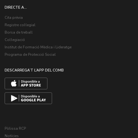
DIRECTE A...
Cita prèvia
Registre col·legial
Borsa de treball
Col·legiació
Institut de Formació Mèdica i Lideratge
Programa de Protecció Social
DESCARREGA’T L’APP DEL COMB
Pòlissa RCP
Notícies