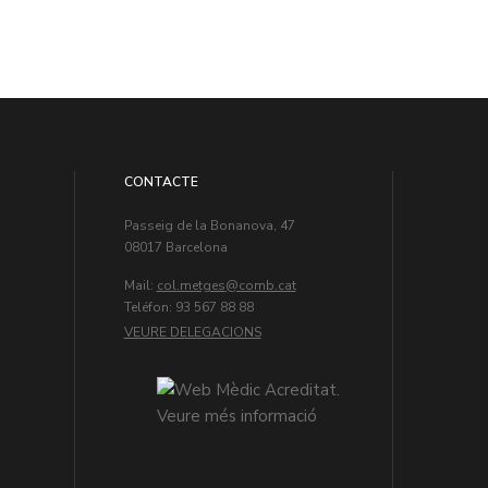
CONTACTE
Passeig de la Bonanova, 47
08017 Barcelona
Mail:
col.metges
Teléfon: 93 567 88 88
VEURE DELEGACIONS