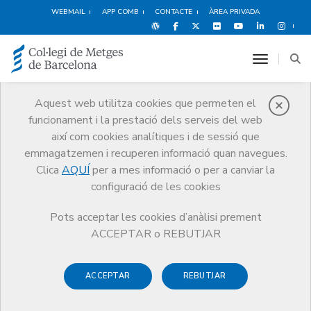
WEBMAIL
APP COMB
CONTACTE
ÀREA PRIVADA
toggle n
Aquest web utilitza cookies que permeten el
funcionament i la prestació dels serveis del web
Publicacions
així com cookies analítiques i de sessió que
Comunicació
Publicacions
Quaderns de la Bona Praxi
emmagatzemen i recuperen informació quan navegues.
Clica
AQUÍ
per a mes informació o per a canviar la
configuració de les cookies
Pots acceptar les cookies d’anàlisi prement
Quaderns de la Bona Praxi
ACCEPTAR o REBUTJAR
Els
Quaderns de la Bona Praxi (QBP)
són guies de
ACCEPTAR
REBUTJAR
pràctica clínica que promouen la bona praxi i la prevenció de
riscos professionals. Són una eina de formació contínua per al