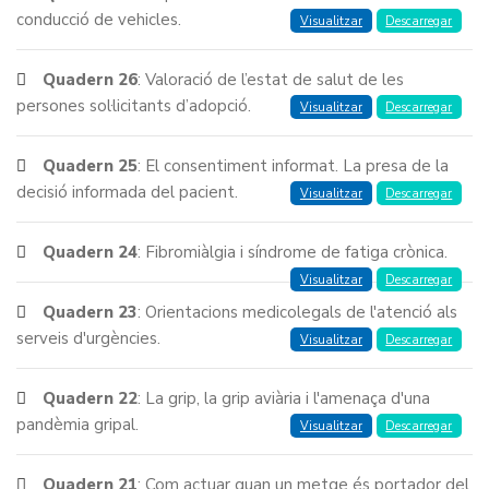
conducció de vehicles.
Visualitzar
Descarregar
Quadern 26
: Valoració de l’estat de salut de les
persones sol·licitants d’adopció.
Visualitzar
Descarregar
Quadern 25
: El consentiment informat. La presa de la
decisió informada del pacient.
Visualitzar
Descarregar
Quadern 24
: Fibromiàlgia i síndrome de fatiga crònica.
Visualitzar
Descarregar
Quadern 23
: Orientacions medicolegals de l'atenció als
serveis d'urgències.
Visualitzar
Descarregar
Quadern 22
: La grip, la grip aviària i l'amenaça d'una
pandèmia gripal.
Visualitzar
Descarregar
Quadern 21
: Com actuar quan un metge és portador del