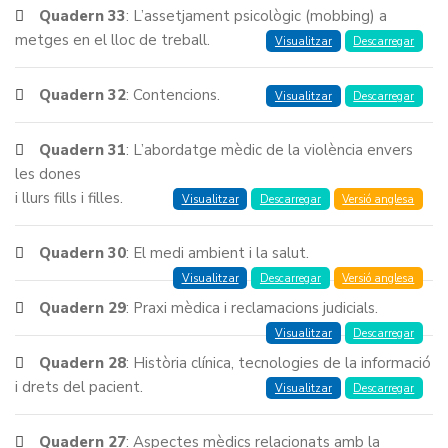
Quadern 33
: L’assetjament psicològic (mobbing) a
metges en el lloc de treball.
Visualitzar
Descarregar
Quadern 32
: Contencions.
Visualitzar
Descarregar
Quadern 31
: L’abordatge mèdic de la violència envers
les dones
i llurs fills i filles.
Visualitzar
Descarregar
Versió anglesa
Quadern 30
: El medi ambient i la salut.
Visualitzar
Descarregar
Versió anglesa
Quadern 29
: Praxi mèdica i reclamacions judicials.
Visualitzar
Descarregar
Quadern 28
: Història clínica, tecnologies de la informació
i drets del pacient.
Visualitzar
Descarregar
Quadern 27
: Aspectes mèdics relacionats amb la