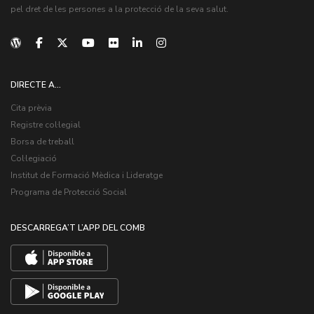
pel dret de les persones a la protecció de la seva salut.
DIRECTE A...
Cita prèvia
Registre col·legial
Borsa de treball
Col·legiació
Institut de Formació Mèdica i Lideratge
Programa de Protecció Social
DESCARREGA’T L’APP DEL COMB