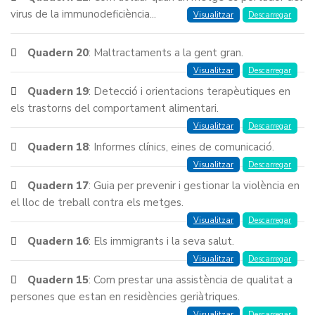
virus de la immunodeficiència...
Visualitzar
Descarregar
Quadern 20
: Maltractaments a la gent gran.
Visualitzar
Descarregar
Quadern 19
: Detecció i orientacions terapèutiques en
els trastorns del comportament alimentari.
Visualitzar
Descarregar
Quadern 18
: Informes clínics, eines de comunicació.
Visualitzar
Descarregar
Quadern 17
: Guia per prevenir i gestionar la violència en
el lloc de treball contra els metges.
Visualitzar
Descarregar
Quadern 16
: Els immigrants i la seva salut.
Visualitzar
Descarregar
Quadern 15
: Com prestar una assistència de qualitat a
persones que estan en residències geriàtriques.
Visualitzar
Descarregar