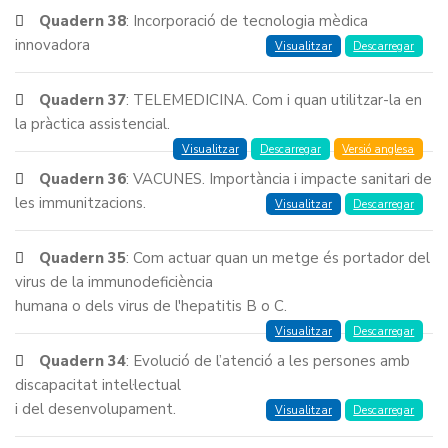
Quadern 38
: Incorporació de tecnologia mèdica
innovadora
Visualitzar
Descarregar
Quadern 37
: TELEMEDICINA. Com i quan utilitzar-la en
la pràctica assistencial.
Visualitzar
Descarregar
Versió anglesa
Quadern 36
: VACUNES. Importància i impacte sanitari de
les immunitzacions.
Visualitzar
Descarregar
Quadern 35
: Com actuar quan un metge és portador del
virus de la immunodeficiència
humana o dels virus de l'hepatitis B o C.
Visualitzar
Descarregar
Quadern 34
: Evolució de l’atenció a les persones amb
discapacitat intel·lectual
i del desenvolupament.
Visualitzar
Descarregar