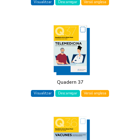
Visualitzar
Descarregar
Versió anglesa
Quadern 37
Visualitzar
Descarregar
Versió anglesa