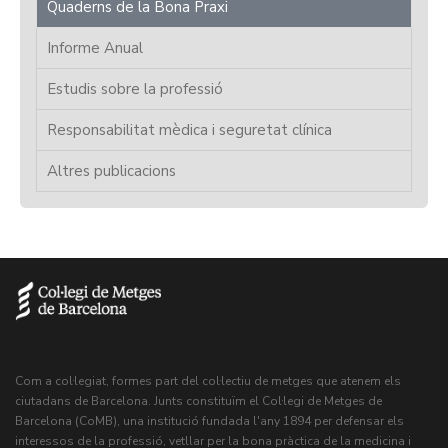
Quaderns de la Bona Praxi
Informe Anual
Estudis sobre la professió
Responsabilitat mèdica i seguretat clínica
Altres publicacions
Com a col·legiat, formes part del col·lectiu de metges que atenem els
ciutadans de Barcelona. Junts constituïm el Col·legi de Metges de
Barcelona (CoMB), una institució fundada l'any 1894 per defensar els
interessos de la professió, vetllar per la bona pràctica de la medicina i