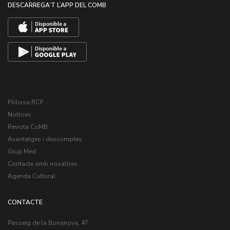
DESCARREGA’T L’APP DEL COMB
Pòlissa RCP
Notícies
Revista CoMB
Avantatges i descomptes
Grup Med
Contacte amb nosaltres
Agenda Cultural
CONTACTE
Passeig de la Bonanova, 47