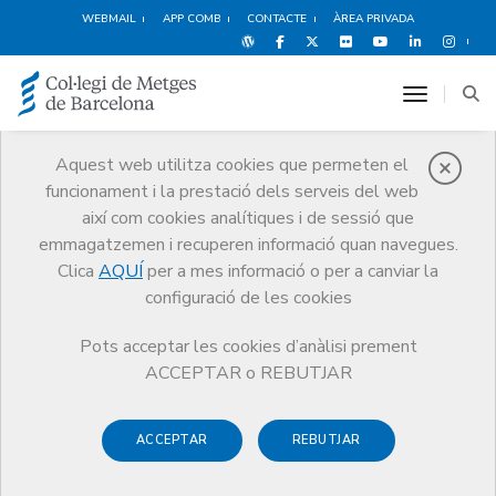
WEBMAIL
APP COMB
CONTACTE
ÀREA PRIVADA
toggle n
Aquest web utilitza cookies que permeten el
funcionament i la prestació dels serveis del web
Apunts del Codi de Deontologia
així com cookies analítiques i de sessió que
CoMB
Apunts del Codi de Deontologia
emmagatzemen i recuperen informació quan navegues.
Clica
AQUÍ
per a mes informació o per a canviar la
configuració de les cookies
Pots acceptar les cookies d’anàlisi prement
Els
Apunts del Codi de Deontologia
estan elaborats pels
ACCEPTAR o REBUTJAR
membres de la Comissió de Deontologia del CoMB i
cadascun d’ells fa referència a un tema concret de la pràctica
ACCEPTAR
REBUTJAR
professional que es vincula amb les normes del Codi que hi
tenen relació. El resultat són unes fitxes molt pràctiques per