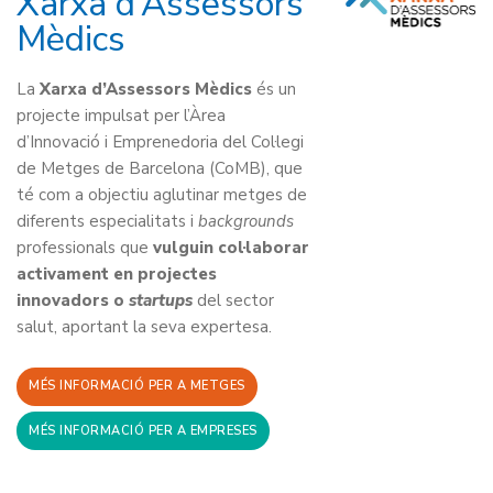
Xarxa d’Assessors
Mèdics
La
Xarxa d’Assessors Mèdics
és un
projecte impulsat per l’Àrea
d’Innovació i Emprenedoria del Col·legi
de Metges de Barcelona (CoMB), que
té com a objectiu aglutinar metges de
diferents especialitats i
backgrounds
professionals que
vulguin col·laborar
activament en projectes
innovadors o
startups
del sector
salut, aportant la seva expertesa.
MÉS INFORMACIÓ PER A METGES
MÉS INFORMACIÓ PER A EMPRESES