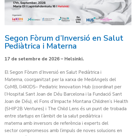
Segon Fòrum d’Inversió en Salut
Pediàtrica i Materna
17 de setembre de 2026 – Helsinki.
El Segon Fòrum d’Inversió en Salut Pediàtrica i
Materna, coorganitzat per la xarxa de Med
Angels
del
CoMB
,
l’i4KIDS– Pediatric Innovation Hub (coordinat per
l’Hospital Sant Joan de Déu Barcelona i la Fundació Sant
Joan de Déu), el Fons d’Impacte Montana Children’s Health
(SHIP2B Ventures) i The Child Lens
és un punt de trobada
entre
startups
en l’àmbit de la salut pediàtrica i
materna amb inversors de referència i experts del
sector compromesos amb l’impuls de noves solucions en