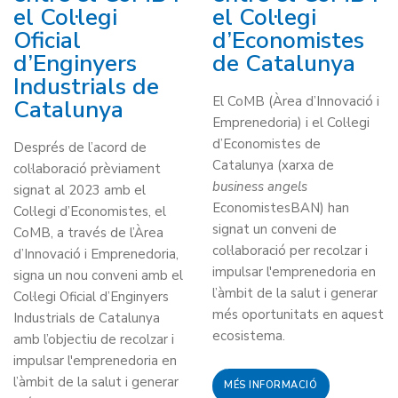
el Col·legi
el Col·legi
Oficial
d’Economistes
d’Enginyers
de Catalunya
Industrials de
El CoMB (Àrea d’Innovació i
Catalunya
Emprenedoria) i el Col·legi
d’Economistes de
Després de l’acord de
Catalunya (xarxa de
col·laboració prèviament
business angels
signat al 2023 amb el
EconomistesBAN) han
Col·legi d’Economistes, el
signat un conveni de
CoMB, a través de l’Àrea
col·laboració per recolzar i
d’Innovació i Emprenedoria,
impulsar l'emprenedoria en
signa un nou conveni amb el
l’àmbit de la salut i generar
Col·legi Oficial d’Enginyers
més oportunitats en aquest
Industrials de Catalunya
ecosistema.
amb l’objectiu de recolzar i
impulsar l'emprenedoria en
l’àmbit de la salut i generar
MÉS INFORMACIÓ