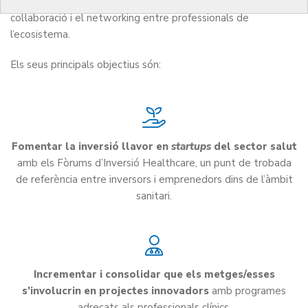
estimula l’emprenedoria en el sector mèdic i promou la
col·laboració i el networking entre professionals de
l’ecosistema.
Els seus principals objectius són:
Fomentar la inversió llavor en
startups
del sector salut
amb els Fòrums d’Inversió Healthcare, un punt de trobada
de referència entre inversors i emprenedors dins de l’àmbit
sanitari.
Incrementar i consolidar que els metges/esses
s’involucrin en projectes innovadors
amb programes
adreçats als professionals clínics.