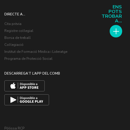
ENS
POTS
DIRECTE A...
TROBAR
A...
Cita prèvia
Registre col·legial
Borsa de treball
Col·legiació
Institut de Formació Mèdica i Lideratge
Programa de Protecció Social
DESCARREGA’T L’APP DEL COMB
Pòlissa RCP