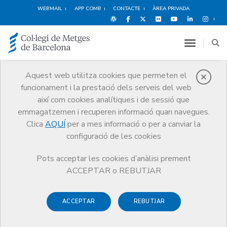
WEBMAIL
APP COMB
CONTACTE
ÀREA PRIVADA
toggle n
Aquest web utilitza cookies que permeten el
funcionament i la prestació dels serveis del web
Innovació i
així com cookies analítiques i de sessió que
emprenedoria
emmagatzemen i recuperen informació quan navegues.
Serveis
Exercici
Innovació i emprenedoria
Clica
AQUÍ
per a mes informació o per a canviar la
configuració de les cookies
Pots acceptar les cookies d’anàlisi prement
ACCEPTAR o REBUTJAR
ACCEPTAR
REBUTJAR
L’Àrea d’innovació i emprenedoria del CoMB
és una
iniciativa que fomenta la innovació en l’àmbit de la salut,