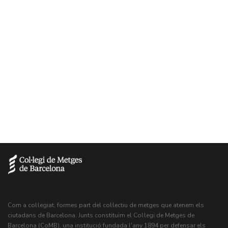
a
estudiants
.
93 567 88 88
Unitat d’Atenció al Col·legiat
Com a col·legiat, formes part del col·lectiu de metges que atenem els
ciutadans de Barcelona. Junts constituïm el Col·legi de Metges de
Barcelona (CoMB), una institució fundada l'any 1894 per defensar els