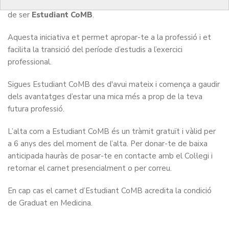
el
Col·legi de Metges de Barcelona
t’ofereix la possibilitat
de ser
Estudiant CoMB
.
Aquesta iniciativa et permet apropar-te a la professió i et
facilita la transició del període d’estudis a l’exercici
professional.
Sigues Estudiant CoMB des d'avui mateix i comença a gaudir
dels avantatges d’estar una mica més a prop de la teva
futura professió.
L’alta com a Estudiant CoMB és un tràmit gratuït i vàlid per
a 6 anys des del moment de l’alta. Per donar-te de baixa
anticipada hauràs de posar-te en contacte amb el Col·legi i
retornar el carnet presencialment o per correu.
En cap cas el carnet d’Estudiant CoMB acredita la condició
de Graduat en Medicina.