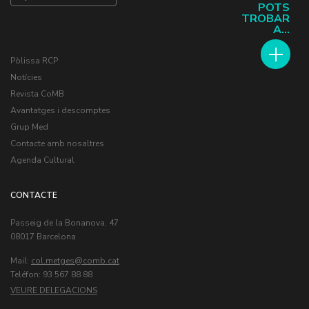
POTS
TROBAR
A...
Pòlissa RCP
Notícies
Revista CoMB
Avantatges i descomptes
Grup Med
Contacte amb nosaltres
Agenda Cultural
CONTACTE
Passeig de la Bonanova, 47
08017 Barcelona
Mail:
col.metges
Teléfon: 93 567 88 88
VEURE DELEGACIONS