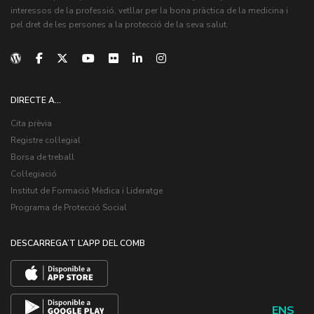
interessos de la professió, vetllar per la bona pràctica de la medicina i
pel dret de les persones a la protecció de la seva salut.
DIRECTE A...
Cita prèvia
Registre col·legial
Borsa de treball
Col·legiació
Institut de Formació Mèdica i Lideratge
Programa de Protecció Social
DESCARREGA’T L’APP DEL COMB
ENS