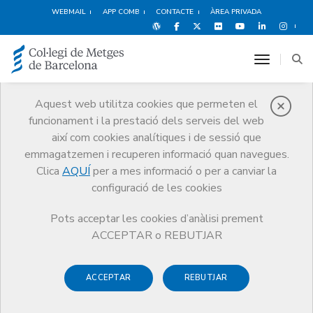
WEBMAIL
APP COMB
CONTACTE
ÀREA PRIVADA
toggle n
Aquest web utilitza cookies que permeten el
funcionament i la prestació dels serveis del web
Estudiants
així com cookies analítiques i de sessió que
CoMB
emmagatzemen i recuperen informació quan navegues.
Clica
AQUÍ
per a mes informació o per a canviar la
Tràmits
Estudiants CoMB
Carnet d’estudiant
configuració de les cookies
Pots acceptar les cookies d’anàlisi prement
ACCEPTAR o REBUTJAR
Carnet d'estudiant
ACCEPTAR
REBUTJAR
Si estudies
medicina
en alguna de les facultats catalanes,