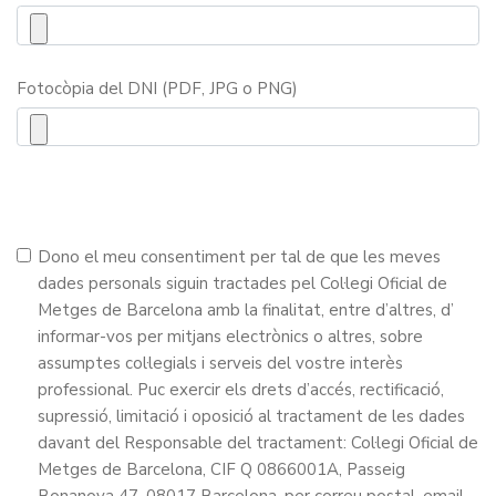
Fotocòpia del DNI (PDF, JPG o PNG)
Dono el meu consentiment per tal de que les meves
dades personals siguin tractades pel Col·legi Oficial de
Metges de Barcelona amb la finalitat, entre d’altres, d’
informar-vos per mitjans electrònics o altres, sobre
assumptes col·legials i serveis del vostre interès
professional. Puc exercir els drets d’accés, rectificació,
supressió, limitació i oposició al tractament de les dades
davant del Responsable del tractament: Col·legi Oficial de
Metges de Barcelona, CIF Q 0866001A, Passeig
Bonanova 47, 08017 Barcelona, per correu postal, email