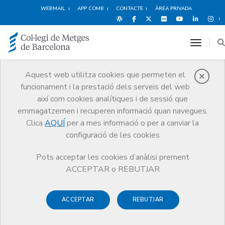
WEBMAIL
APP COMB
CONTACTE
ÀREA PRIVADA
toggle
Aquest web utilitza cookies que permeten el
funcionament i la prestació dels serveis del web
Estudiants
així com cookies analítiques i de sessió que
CoMB
emmagatzemen i recuperen informació quan navegues.
Clica
AQUÍ
per a mes informació o per a canviar la
Tràmits
Estudiants CoMB
configuració de les cookies
Alta carnet d'estudiants de medicina del COMB
Pots acceptar les cookies d’anàlisi prement
ACCEPTAR o REBUTJAR
Alta carnet d'estudiants de
ACCEPTAR
REBUTJAR
medicina del COMB