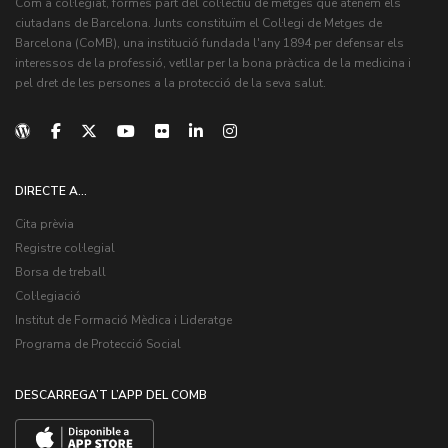
Com a col·legiat, formes part del col·lectiu de metges que atenem els
ciutadans de Barcelona. Junts constituïm el Col·legi de Metges de
Barcelona (CoMB), una institució fundada l'any 1894 per defensar els
interessos de la professió, vetllar per la bona pràctica de la medicina i
pel dret de les persones a la protecció de la seva salut.
DIRECTE A...
Cita prèvia
Registre col·legial
Borsa de treball
Col·legiació
Institut de Formació Mèdica i Lideratge
Programa de Protecció Social
DESCARREGA’T L’APP DEL COMB