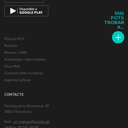
ENS
POTS
TROBAR
A...
Pòlissa RCP
Notícies
Revista CoMB
Avantatges i descomptes
Grup Med
Contacte amb nosaltres
Agenda Cultural
CONTACTE
Passeig de la Bonanova, 47
08017 Barcelona
Mail:
col.metges
Teléfon: 93 567 88 88