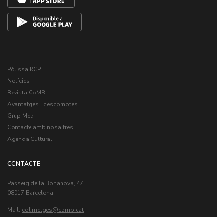
Pòlissa RCP
Notícies
Revista CoMB
Avantatges i descomptes
Grup Med
Contacte amb nosaltres
Agenda Cultural
CONTACTE
Passeig de la Bonanova, 47
08017 Barcelona
Mail:
col.metges