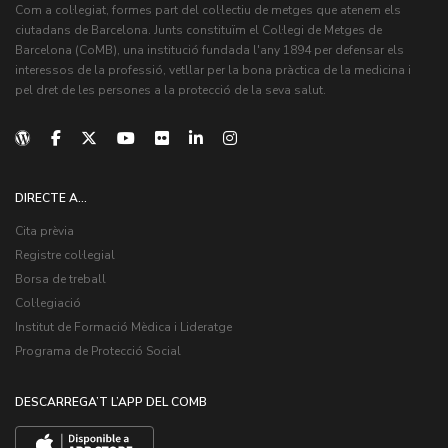
Com a col·legiat, formes part del col·lectiu de metges que atenem els
ciutadans de Barcelona. Junts constituïm el Col·legi de Metges de
Barcelona (CoMB), una institució fundada l'any 1894 per defensar els
interessos de la professió, vetllar per la bona pràctica de la medicina i
pel dret de les persones a la protecció de la seva salut.
DIRECTE A...
Cita prèvia
Registre col·legial
Borsa de treball
Col·legiació
Institut de Formació Mèdica i Lideratge
Programa de Protecció Social
DESCARREGA’T L’APP DEL COMB