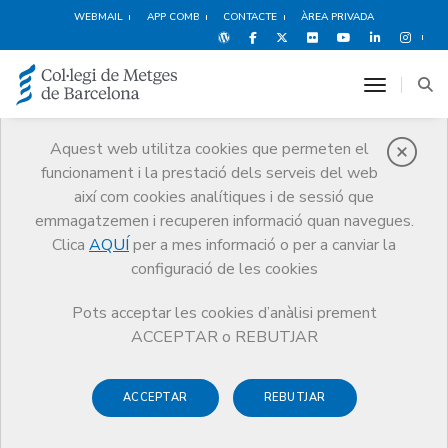
WEBMAIL
APP COMB
CONTACTE
ÀREA PRIVADA
toggle n
Exercici
Aquest web utilitza cookies que permeten el
funcionament i la prestació dels serveis del web
Eines i recursos que poden ajudar-te a
desenvolupar la teva carrera
així com cookies analítiques i de sessió que
professional
emmagatzemen i recuperen informació quan navegues.
Clica
AQUÍ
per a mes informació o per a canviar la
configuració de les cookies
Pots acceptar les cookies d’anàlisi prement
ACCEPTAR o REBUTJAR
ACCEPTAR
REBUTJAR
Responsabilitat Professional