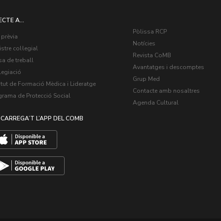
ECTE A...
Pòlissa RCP
 prèvia
Notícies
stre col·legial
Revista CoMB
a de treball
Avantatges i descomptes
legiació
Grup Med
itut de Formació Mèdica i Lideratge
Contacte amb nosaltres
grama de Protecció Social
Agenda Cultural
CARREGA’T L’APP DEL COMB