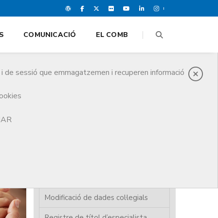
S
COMUNICACIÓ
EL COMB
es i de sessió que emmagatzemen i recuperen informació
cookies
TJAR
Alta col·legiació
Baixa de col·legiació
Carnet col·legial / certificat
digital
Modificació de dades col·legials
Registre de títol d’especialista