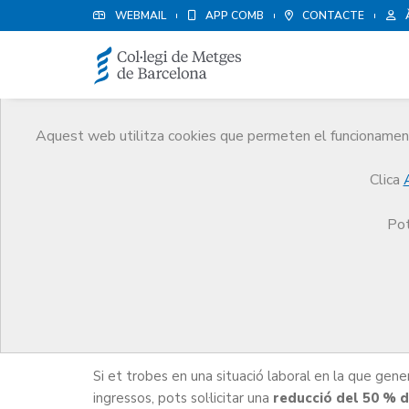
WEBMAIL
APP COMB
CONTACTE
Aquest web utilitza cookies que permeten el funcionament 
Metges
Clica
Tràmits
Metges
Ajut Social
Pot
Ajut Social
Si et trobes en una situació laboral en la que gen
ingressos, pots sol·licitar una
reducció del 50 % d