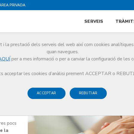
ÀREA PRIVADA
SERVEIS
TRÀMIT
i la prestació dels serveis del web així com cookies analítiqu
quan navegues.
AQUÍ
per a mes informació o per a canviar la configuració de les 
s acceptar les cookies d’anàlisi prement ACCEPTAR o REBU
ACCEPTAR
REBUTJAR
eres pocs
e la