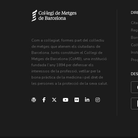
DIR
Cita
Regi
Bors
Com a col·legiat, formes part del col·lectiu
Col·
de metges que atenem els ciutadans de
Inst
Barcelona. Junts constituïm el Col·legi de
Metges de Barcelona (CoMB), una institució
Pro
fundada l'any 1894 per defensar els
interessos de la professió, vetllar per la
DES
bona pràctica de la medicina i pel dret de
les persones a la protecció de la seva salut.