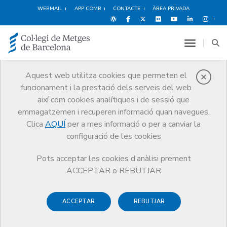
WEBMAIL
APP COMB
CONTACTE
ÀREA PRIVADA
toggle n
Aquest web utilitza cookies que permeten el
funcionament i la prestació dels serveis del web
Cercador
així com cookies analítiques i de sessió que
Documental
emmagatzemen i recuperen informació quan navegues.
Clica
AQUÍ
per a mes informació o per a canviar la
Comunicació
Cercador Documental
configuració de les cookies
Pots acceptar les cookies d’anàlisi prement
ACCEPTAR o REBUTJAR
Amb aquesta eina podràs cercar totes les publicacions fetes
pel CoMB i les seves àrees, com ara documents de
ACCEPTAR
REBUTJAR
posicionament, notes de la Comissió de Deontologia,
estudis sobre la professió, l’Informe Anual o els darrers