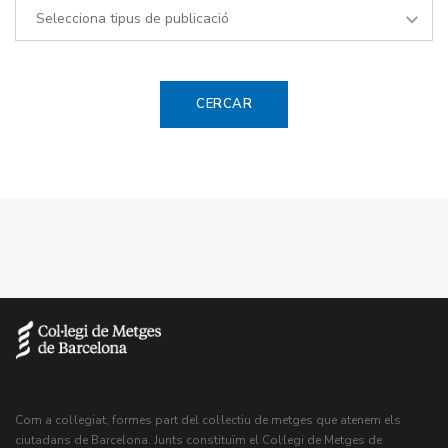
Com a col·legiat, formes part del col·lectiu de metges que atenem els
ciutadans de Barcelona. Junts constituïm el Col·legi de Metges de