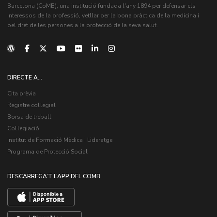
Barcelona (CoMB), una institució fundada l'any 1894 per defensar els
interessos de la professió, vetllar per la bona pràctica de la medicina i
pel dret de les persones a la protecció de la seva salut.
DIRECTE A...
Cita prèvia
Registre col·legial
Borsa de treball
Col·legiació
Institut de Formació Mèdica i Lideratge
Programa de Protecció Social
DESCARREGA’T L’APP DEL COMB