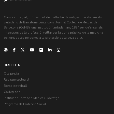
Com a col·legiat, formes part del col·lectiu de metges que atenem els
ciutadans de Barcelona. Junts constituïm el Col·legi de Metges de
Barcelona (CoMB), una institució fundada l'any 1894 per defensar els
interessos de la professió, vetllar per la bona pràctica de la medicina i
pel dret de les persones a la protecció de la seva salut.
DIRECTE A...
Cita prèvia
Registre col·legial
Borsa de treball
Col·legiació
Institut de Formació Mèdica i Lideratge
Programa de Protecció Social