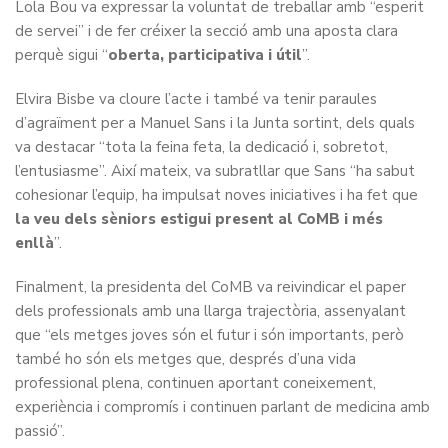
Lola Bou va expressar la voluntat de treballar amb “esperit
de servei” i de fer créixer la secció amb una aposta clara
perquè sigui “
oberta, participativa i útil
”.
Elvira Bisbe va cloure l’acte i també va tenir paraules
d’agraïment per a Manuel Sans i la Junta sortint, dels quals
va destacar “tota la feina feta, la dedicació i, sobretot,
l’entusiasme”. Així mateix, va subratllar que Sans “ha sabut
cohesionar l’equip, ha impulsat noves iniciatives i ha fet que
la veu dels sèniors estigui present al CoMB i més
enllà
”.
Finalment, la presidenta del CoMB va reivindicar el paper
dels professionals amb una llarga trajectòria, assenyalant
que “els metges joves són el futur i són importants, però
també ho són els metges que, després d’una vida
professional plena, continuen aportant coneixement,
experiència i compromís i continuen parlant de medicina amb
passió”.