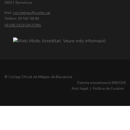
08017 Barcelona
Mail:
col.metges
Teléfon: 93 567 88 88
VEURE DELEGACIONS
© Col·legi Oficial de Metges de Barcelona
Darrera actualització:
6/8/2026
Avís legal
|
Política de Cookies