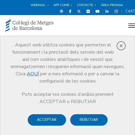
WEBMAIL
APP COMB
CONTACTE
ÀREA PRIVADA
CAST
t
Aquest web utilitza cookies que permeten el
funcionament i la prestació dels serveis del web
Notícies
així com cookies analítiques i de sessió que
Comunicació
Notícies
emmagatzemen i recuperen informació quan navegues.
El CoMB homenatja més d’un centenar de col·legiats honorífics i la
Secció de Metges Sèniors presenta la nova Junta Directiva
Clica
AQUÍ
per a mes informació o per a canviar la
configuració de les cookies
Pots acceptar les cookies d’anàlisi prement
ACCEPTAR o REBUTJAR
ACCEPTAR
REBUTJAR