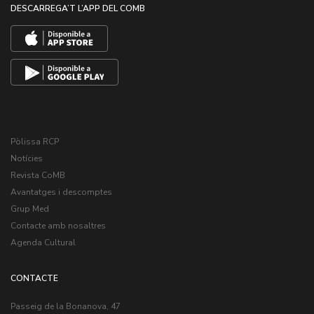
DESCARREGA’T L’APP DEL COMB
Pòlissa RCP
Notícies
Revista CoMB
Avantatges i descomptes
Grup Med
Contacte amb nosaltres
Agenda Cultural
CONTACTE
Passeig de la Bonanova, 47