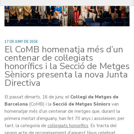
17 DE JUNY DE 2026
El CoMB homenatja més d’un
centenar de col·legiats
honorífics i la Secció de Metges
Sèniors presenta la nova Junta
Directiva
El passat dimarts, 16 de juny, el
Col·legi de Metges de
Barcelona
(CoMB) i la
Secció de Metges Sèniors
van
homenatjar més d’un centenar de metges que, durant la
primera meitat d’enguany, han fet 70 anys i assoleixen, per
tant, la categoria de
col·legiats honorífics
. Es tracta del
segon acte de reconeixement d’aquest tipus celebrat