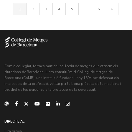
1
2
3
4
5
...
6
>
Com a col·legiat, formes part del col·lectiu de metges que atenem els
ciutadans de Barcelona. Junts constituïm el Col·legi de Metges de
Barcelona (CoMB), una institució fundada l'any 1894 per defensar els
interessos de la professió, vetllar per la bona pràctica de la medicina i
pel dret de les persones a la protecció de la seva salut.
DIRECTE A...
Cita prèvia