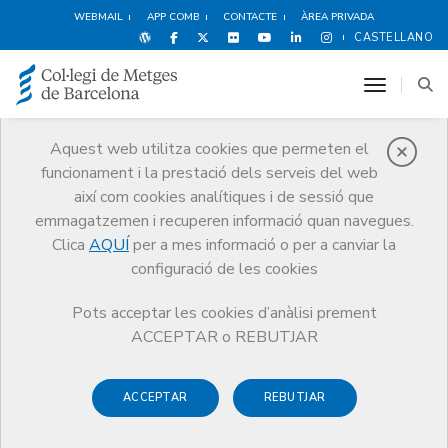
WEBMAIL
APP COMB
CONTACTE
ÀREA PRIVADA
CASTELLANO
toggle n
Aquest web utilitza cookies que permeten el
funcionament i la prestació dels serveis del web
Notícies
així com cookies analítiques i de sessió que
Comunicació
Notícies
emmagatzemen i recuperen informació quan navegues.
Clica
AQUÍ
per a mes informació o per a canviar la
configuració de les cookies
Pots acceptar les cookies d’anàlisi prement
ACCEPTAR o REBUTJAR
Notícies any
2013
ACCEPTAR
REBUTJAR