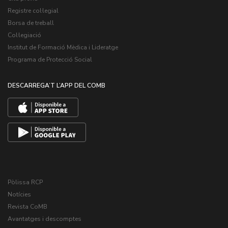
Registre col·legial
Borsa de treball
Col·legiació
Institut de Formació Mèdica i Lideratge
Programa de Protecció Social
DESCARREGA’T L’APP DEL COMB
Pòlissa RCP
Notícies
Revista CoMB
Avantatges i descomptes